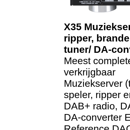
X35 Muziekser
ripper, brand
tuner/ DA-conv
Meest complet
verkrijgbaar
Muziekserver (t
speler, ripper 
DAB+ radio, DA
DA-converter
Reference DAC 