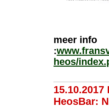
meer info
:
www.fransv
heos/index.
15.10.201
HeosBar: 