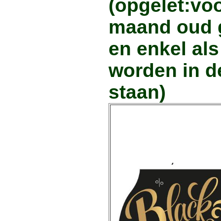
(opgelet:vo
maand oud g
en enkel al
worden in de
staan)