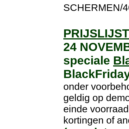
SCHERMEN/40
PRIJSLIJS
24 NOVEMB
speciale
Bla
BlackFrida
onder voorbeho
geldig op demot
einde voorraad
kortingen of an