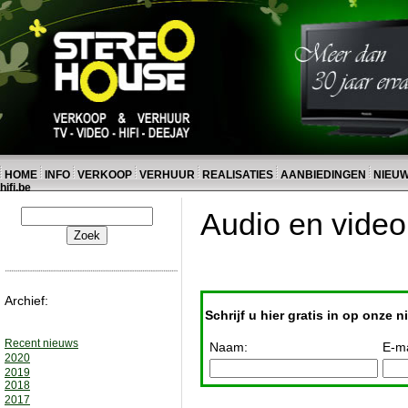
HOME
INFO
VERKOOP
VERHUUR
REALISATIES
AANBIEDINGEN
NIEU
hifi.be
Audio en vide
Archief:
Schrijf u hier gratis in op onze n
Recent nieuws
Naam:
E-ma
2020
2019
2018
2017