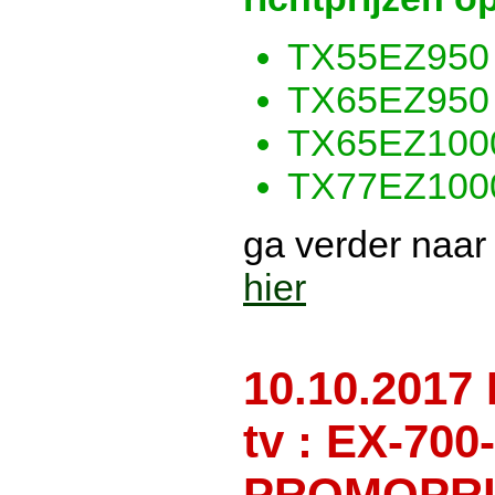
TX55EZ950 :
TX65EZ950 :
TX65EZ1000 
TX77EZ1000 
ga verder naar
hier
10.10.2017
tv : EX-700
PROMOPRI