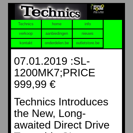
Technics
home
info
verkoop
aanbiedingen
nieuws
kontakt
onderdelen.be
outletstore.be
07.01.2019 :SL-
1200MK7;PRICE
999,99 €
Technics Introduces
the New, Long-
awaited Direct Drive