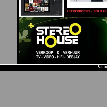
Stereo