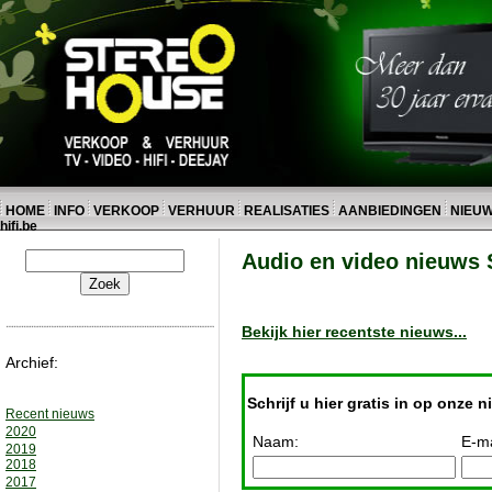
HOME
INFO
VERKOOP
VERHUUR
REALISATIES
AANBIEDINGEN
NIEU
hifi.be
Audio en video nieuw
Bekijk hier recentste nieuws...
Archief:
Schrijf u hier gratis in op onze n
Recent nieuws
2020
Naam:
E-ma
2019
2018
2017