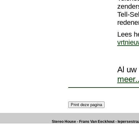
zender
Tell-S
redene
Lees he
vrtnieu
Al uw
meer..
Stereo House - Frans Van Eeckhout - Iepersestraat