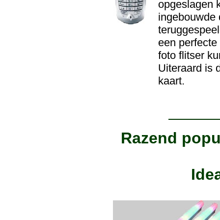
opgeslagen 
ingebouwde d
teruggespeel
een perfecte
foto flitser 
Uiteraard is
kaart.
Razend popu
Idea