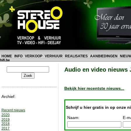
HOME
INFO
VERKOOP
VERHUUR
REALISATIES
AANBIEDINGEN
NIEU
hifi.be
Audio en video nieuws
Bekijk hier recentste nieuws...
Archief:
Schrijf u hier gratis in op onze n
Recent nieuws
2020
Naam:
E-ma
2019
2018
2017