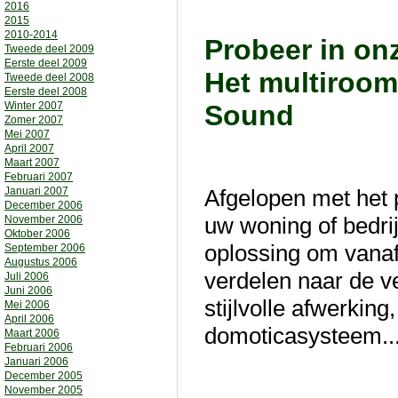
2016
2015
2010-2014
Probeer in o
Tweede deel 2009
Eerste deel 2009
Het multiroom
Tweede deel 2008
Eerste deel 2008
Winter 2007
Sound
Zomer 2007
Mei 2007
April 2007
Maart 2007
Februari 2007
Januari 2007
Afgelopen met het p
December 2006
uw woning of bedrij
November 2006
Oktober 2006
oplossing om vanaf
September 2006
Augustus 2006
verdelen naar de v
Juli 2006
Juni 2006
stijlvolle afwerkin
Mei 2006
April 2006
domoticasysteem..
Maart 2006
Februari 2006
Januari 2006
December 2005
November 2005