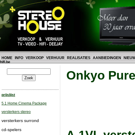
HOME
INFO
VERKOOP
VERHUUR
REALISATIES
AANBIEDINGEN
NIEU
hifi.be
Onkyo Pure 
prijslijst
5.1 Home Cinema Package
versterkers stereo
versterkers surrond
cd-spelers
A-1VL verste