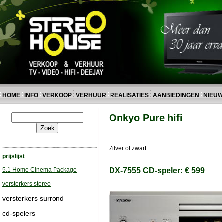
HOME
INFO
VERKOOP
VERHUUR
REALISATIES
AANBIEDINGEN
NIEU
Onkyo Pure hifi
Zilver of zwart
prijslijst
5.1 Home Cinema Package
DX-7555 CD-speler: € 599
versterkers stereo
versterkers surrond
cd-spelers