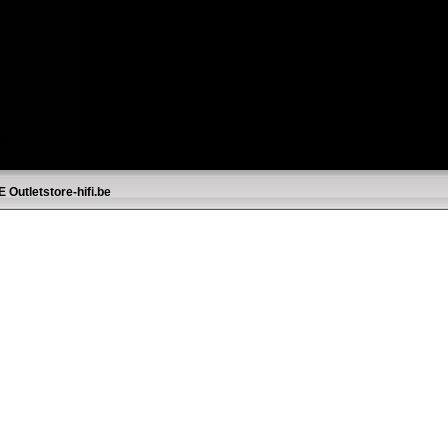
E
Outletstore-hifi.be