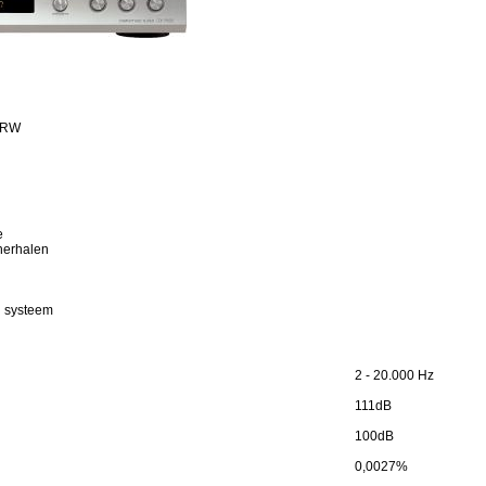
D-RW
e
herhalen
g systeem
2 - 20.000 Hz
111dB
100dB
0,0027%