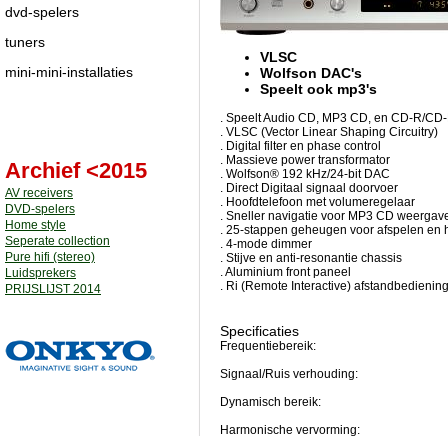
dvd-spelers
tuners
VLSC
mini-mini-installaties
Wolfson DAC's
Speelt ook mp3's
. Speelt Audio CD, MP3 CD, en CD-R/C
. VLSC (Vector Linear Shaping Circuitry)
. Digital filter en phase control
. Massieve power transformator
Archief <2015
. Wolfson® 192 kHz/24-bit DAC
. Direct Digitaal signaal doorvoer
AV receivers
. Hoofdtelefoon met volumeregelaar
DVD-spelers
. Sneller navigatie voor MP3 CD weergav
Home style
. 25-stappen geheugen voor afspelen en 
Seperate collection
. 4-mode dimmer
Pure hifi (stereo)
. Stijve en anti-resonantie chassis
. Aluminium front paneel
Luidsprekers
. Ri (Remote Interactive) afstandbedienin
PRIJSLIJST 2014
Specificaties
Frequentiebereik:
Signaal/Ruis verhouding:
Dynamisch bereik:
Harmonische vervorming: