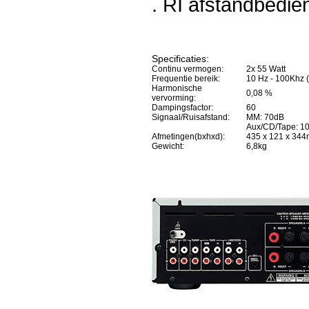
. RI afstandbedie
Specificaties:
Continu vermogen:
2x 55 Watt
Frequentie bereik:
10 Hz - 100Khz (
Harmonische
0,08 %
vervorming:
Dampingsfactor:
60
Signaal/Ruisafstand:
MM: 70dB
Aux/CD/Tape: 1
Afmetingen(bxhxd):
435 x 121 x 34
Gewicht:
6,8kg