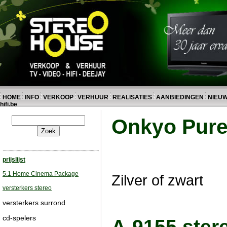
HOME
INFO
VERKOOP
VERHUUR
REALISATIES
AANBIEDINGEN
NIEU
hifi.be
Onkyo Pure 
prijslijst
5.1 Home Cinema Package
Zilver of zwart
versterkers stereo
versterkers surrond
cd-spelers
A-9155 stere