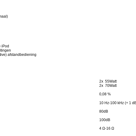
maal)
e iPod
itingen
ctive) afstandbediening
2x 55Watt
2x 70Watt
0,08 %
10 Hz-100 kHz (+ 1 dB,
80dB
100dB
4 Ω-16 Ω