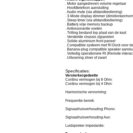
. Motor aangedreven volume regelaar
. Hoofdtelefoon aansluiting
. Audio mute (via afstandbediening)
. 3-Mode display dimmer (dim/donker/nor
. Sleep timer (via afstandbediening)
. Batterij vrije memory backup
. Antiresonantie voeten
. Trilling bestand top plaat van de kast
. Versterkte chassis zijpanelen
. Solide aluminium front paneel
. Compatible systeem met RI Dock voor d
. Banana-plug compatible speaker aanslu
. Volledig operationele RI (Remote intera
. Uitvoering zilver of zwart
Specificaties:
Versterkergedeelte
Continu vermogen bij 8 Ohm:
Continu vermogen bij 4 Ohm:
Harmonische vervorming:
Frequentie bereik:
Signaal/ruisverhouding Phono:
Signaal/ruisverhouding Aux:
Luidspreker impedantie: