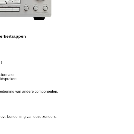
erkertrappen
T)
sformator
uidsprekers
n bediening van andere componenten.
evt. benoeming van deze zenders.