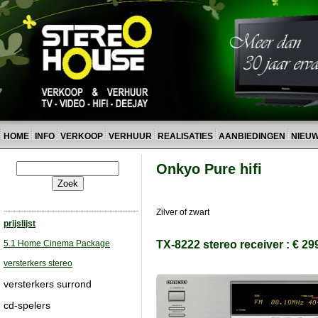
HOME
INFO
VERKOOP
VERHUUR
REALISATIES
AANBIEDINGEN
NIEU
Onkyo Pure hifi
Zilver of zwart
prijslijst
5.1 Home Cinema Package
TX-8222 stereo receiver : € 29
versterkers stereo
versterkers surrond
cd-spelers