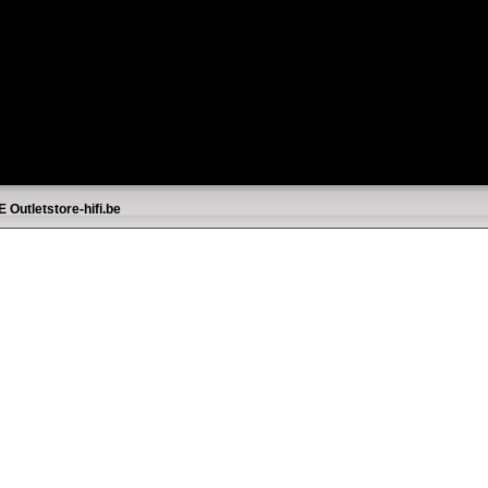
E
Outletstore-hifi.be