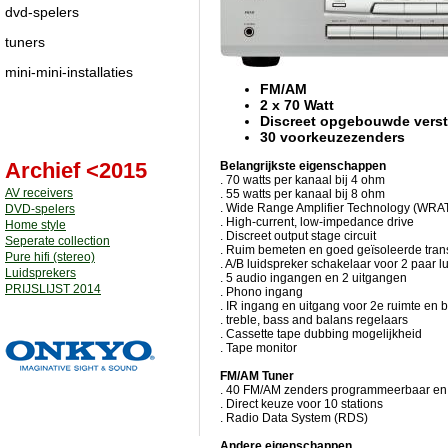
dvd-spelers
tuners
mini-mini-installaties
FM/AM
2 x 70 Watt
Discreet opgebouwde verst
30 voorkeuzezenders
Archief <2015
Belangrijkste eigenschappen
. 70 watts per kanaal bij 4 ohm
AV receivers
. 55 watts per kanaal bij 8 ohm
. Wide Range Amplifier Technology (WRA
DVD-spelers
. High-current, low-impedance drive
Home style
. Discreet output stage circuit
Seperate collection
. Ruim bemeten en goed geïsoleerde tran
Pure hifi (stereo)
. A/B luidspreker schakelaar voor 2 paar l
Luidsprekers
. 5 audio ingangen en 2 uitgangen
PRIJSLIJST 2014
. Phono ingang
. IR ingang en uitgang voor 2e ruimte e
. treble, bass and balans regelaars
. Cassette tape dubbing mogelijkheid
. Tape monitor
FM/AM Tuner
. 40 FM/AM zenders programmeerbaar en 
. Direct keuze voor 10 stations
. Radio Data System (RDS)
Andere eigenschappen