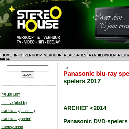
HOME
INFO
VERKOOP
VERHUUR
REALISATIES
AANBIEDINGEN
NIEU
hifi.be
-->
Panasonic blu-ray spe
spelers 2017
PRIJSLIJST
Led-tv / (oled-tv)
ARCHIEF <2014
dvd-blu-ray(recorder)
dvd-blu-ray(speler)
Panasonic DVD-spelers :
microsysteem