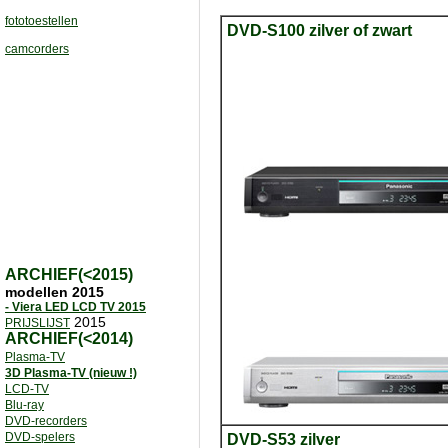
fototoestellen
DVD-S100 zilver of zwart
camcorders
ARCHIEF(<2015)
modellen 2015
- Viera LED LCD TV 2015
2015
PRIJSLIJST
ARCHIEF(<2014)
Plasma-TV
3D Plasma-TV (nieuw !)
LCD-TV
Blu-ray
DVD-recorders
DVD-spelers
DVD-S53 zilver