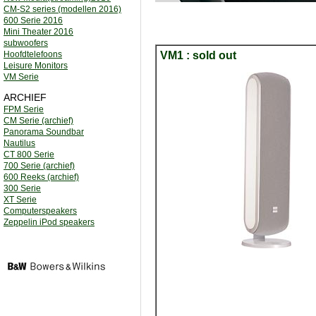
CM-S2 series (modellen 2016)
600 Serie 2016
Mini Theater 2016
subwoofers
Hoofdtelefoons
VM1 : sold out
Leisure Monitors
VM Serie
ARCHIEF
FPM Serie
CM Serie (archief)
Panorama Soundbar
Nautilus
CT 800 Serie
700 Serie (archief)
600 Reeks (archief)
300 Serie
XT Serie
Computerspeakers
Zeppelin iPod speakers