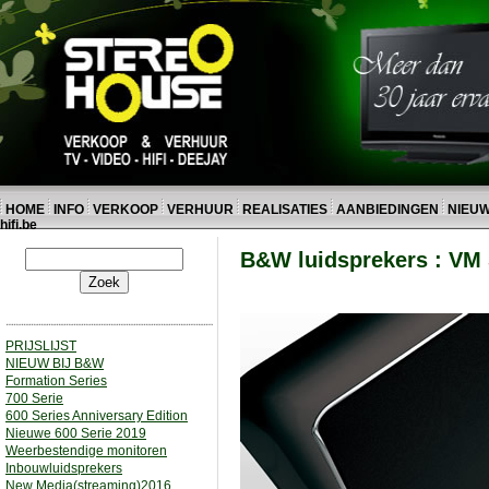
HOME
INFO
VERKOOP
VERHUUR
REALISATIES
AANBIEDINGEN
NIEU
hifi.be
B&W luidsprekers : VM 
PRIJSLIJST
NIEUW BIJ B&W
Formation Series
700 Serie
600 Series Anniversary Edition
Nieuwe 600 Serie 2019
Weerbestendige monitoren
Inbouwluidsprekers
New Media(streaming)2016