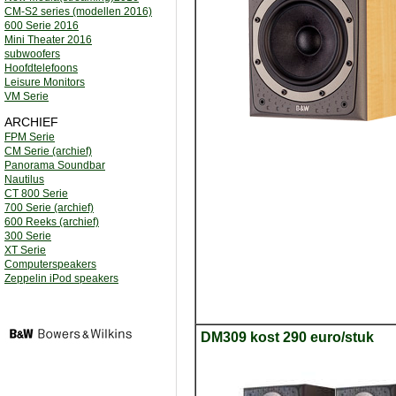
CM-S2 series (modellen 2016)
600 Serie 2016
Mini Theater 2016
subwoofers
Hoofdtelefoons
Leisure Monitors
VM Serie
ARCHIEF
FPM Serie
CM Serie (archief)
Panorama Soundbar
Nautilus
CT 800 Serie
700 Serie (archief)
600 Reeks (archief)
300 Serie
XT Serie
Computerspeakers
Zeppelin iPod speakers
DM309 kost 290 euro/stuk