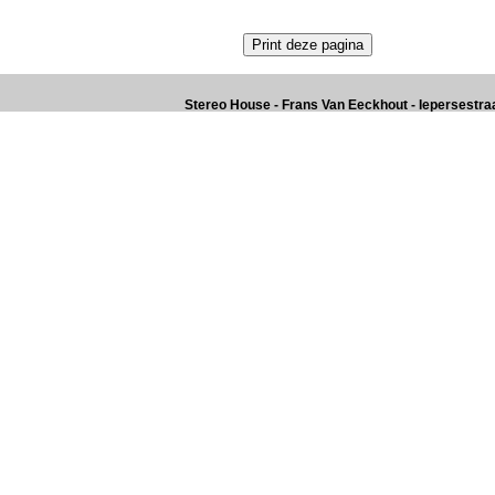
Stereo House - Frans Van Eeckhout - Iepersestraat