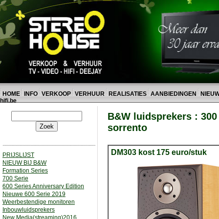
HOME
INFO
VERKOOP
VERHUUR
REALISATIES
AANBIEDINGEN
NIEU
hifi.be
B&W luidsprekers : 300 
sorrento
DM303 kost 175 euro/stuk
PRIJSLIJST
NIEUW BIJ B&W
Formation Series
700 Serie
600 Series Anniversary Edition
Nieuwe 600 Serie 2019
Weerbestendige monitoren
Inbouwluidsprekers
New Media(streaming)2016