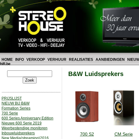
HOME
INFO
VERKOOP
VERHUUR
REALISATIES
AANBIEDINGEN
NIEU
hifi.be
B&W Luidsprekers
PRIJSLIJST
NIEUW BIJ B&W
Formation Series
700 Serie
600 Series Anniversary Edition
Nieuwe 600 Serie 2019
Weerbestendige monitoren
Inbouwluidsprekers
700 S2
CM Serie
New Media(streaming)2016