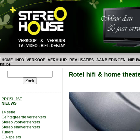
HOME
INFO
VERKOOP
VERHUUR
REALISATIES
AANBIEDINGEN
NIEU
hifi.be
Rotel hifi & home theat
PRIJSLIJST
NIEUWS
14 serie
Geïntegreerde versterkers
Stereo voorversterkers
Stereo eindversterkers
Tuners
CD-spelers