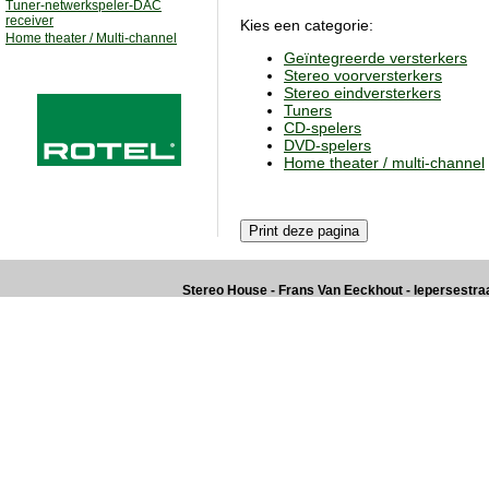
Tuner-netwerkspeler-DAC
receiver
Kies een categorie:
Home theater / Multi-channel
Geïntegreerde versterkers
Stereo voorversterkers
Stereo eindversterkers
Tuners
CD-spelers
DVD-spelers
Home theater / multi-channel
Stereo House - Frans Van Eeckhout - Iepersestraat