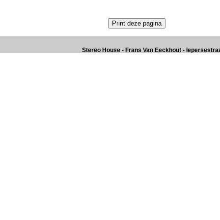
Stereo House - Frans Van Eeckhout - Iepersestraat