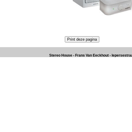
Stereo House - Frans Van Eeckhout - Iepersestraat