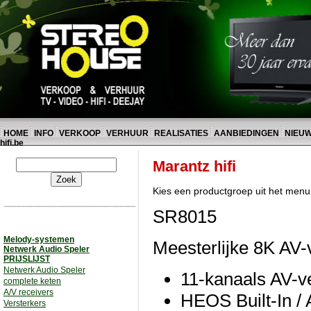
HOME
INFO
VERKOOP
VERHUUR
REALISATIES
AANBIEDINGEN
NIEU
hifi.be
Marantz hifi
Kies een productgroep uit het menu 
SR8015
Melody-systemen
Meesterlijke 8K AV-
Netwerk Audio Speler
PRIJSLIJST
Netwerk Audio Speler
11-kanaals AV-v
complete keten
A/V receivers
HEOS Built-In / A
Versterkers