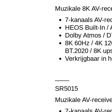
Muzikale 8K AV-rece
7-kanaals AV-re
HEOS Built-In / 
Dolby Atmos / 
8K 60Hz / 4K 12
BT.2020 / 8K up
Verkrijgbaar in 
____
SR5015
Muzikale AV-receiv
7-kanaals AV-re