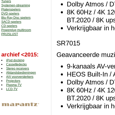
Tuners
Dolby Atmos / D
Systemen-streaming
Platenspelers
8K 60Hz / 4K 12
DVD-spelers
Blu-Ray Disc spelers
BT.2020 / 8K up
SACD-spelers
CD-spelers
Verkrijgbaar in 
Powerplug multiroom
PRIJSLIJST
SR7015
Geavanceerde muzik
archief <2015:
iPod docking
9-kanaals AV-ve
Cassettedecks
Stereo receivers
HEOS Built-In / A
Afstandsbedieningen
A/V voorversterkers
Dolby Atmos / D
Projectors
Plasma-TV
8K 60Hz / 4K 12
LCD-TV
BT.2020 / 8K up
Verkrijgbaar in 