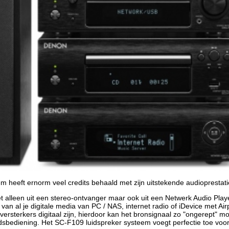
 heeft ernorm veel credits behaald met zijn uitstekende audioprestati
t alleen uit een stereo-ontvanger maar ook uit een Netwerk Audio Pla
van al je digitale media van PC / NAS, internet radio of iDevice met Air
versterkers digitaal zijn, hierdoor kan het bronsignaal zo "ongerept" m
bediening. Het SC-F109 luidspreker systeem voegt perfectie toe voor e