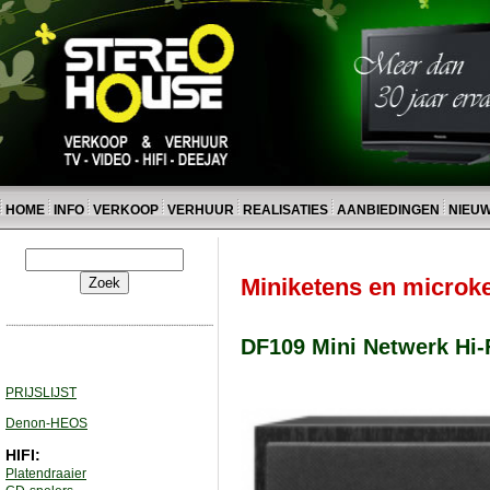
HOME
INFO
VERKOOP
VERHUUR
REALISATIES
AANBIEDINGEN
NIEU
Miniketens en microke
DF109 Mini Netwerk Hi
PRIJSLIJST
Denon-HEOS
HIFI:
Platendraaier