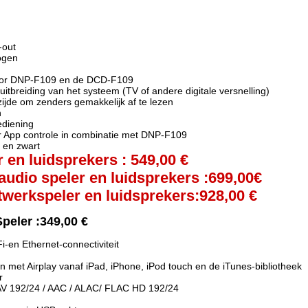
-out
ogen
voor DNP-F109 en de DCD-F109
uitbreiding van het systeem (TV of andere digitale versnelling)
zijde om zenders gemakkelijk af te lezen
n
ediening
 App controle in combinatie met DNP-F109
r en zwart
r en luidsprekers : 549,00 €
audio speler en luidsprekers :699,00€
twerkspeler en luidsprekers:928,00 €
peler :349,00 €
-en Ethernet-connectiviteit
 met Airplay vanaf iPad, iPhone, iPod touch en de iTunes-bibliotheek
r
V 192/24 / AAC / ALAC/ FLAC HD 192/24