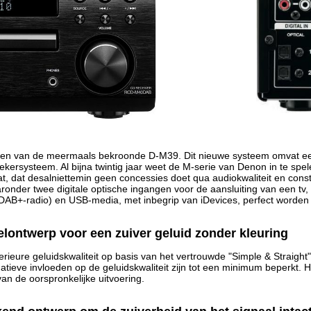
en van de meermaals bekroonde D-M39. Dit nieuwe systeem omvat een
kersysteem. Al bijna twintig jaar weet de M-serie van Denon in te sp
 dat desalniettemin geen concessies doet qua audiokwaliteit en constr
aronder twee digitale optische ingangen voor de aansluiting van een tv,
AB+-radio) en USB-media, met inbegrip van iDevices, perfect worden
elontwerp voor een zuiver geluid zonder kleuring
rieure geluidskwaliteit op basis van het vertrouwde "Simple & Straigh
tieve invloeden op de geluidskwaliteit zijn tot een minimum beperkt. 
n de oorspronkelijke uitvoering.