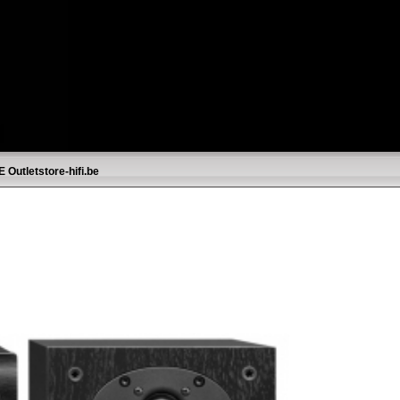
E
Outletstore-hifi.be