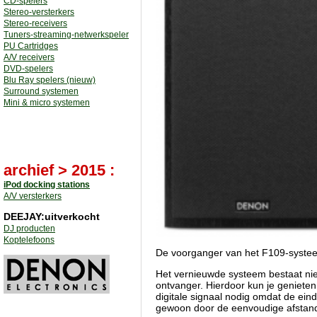
CD-spelers
Stereo-versterkers
Stereo-receivers
Tuners-streaming-netwerkspeler
PU Cartridges
A/V receivers
DVD-spelers
Blu Ray spelers (nieuw)
Surround systemen
Mini & micro systemen
archief > 2015 :
iPod docking stations
A/V versterkers
DEEJAY:uitverkocht
DJ producten
Koptelefoons
De voorganger van het F109-systeem
Het vernieuwde systeem bestaat nie
ontvanger. Hierdoor kun je genieten 
digitale signaal nodig omdat de eind
gewoon door de eenvoudige afstands