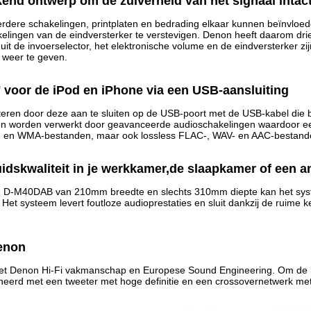
end ontwerp om de zuiverheid van het signaal intact 
ere schakelingen, printplaten en bedrading elkaar kunnen beïnvloeden,
elingen van de eindversterker te verstevigen. Denon heeft daarom drie
t de invoerselector, het elektronische volume en de eindversterker zi
 weer te geven.
n' voor de iPod en iPhone via een USB-aansluiting
teren door deze aan te sluiten op de USB-poort met de USB-kabel die bi
worden verwerkt door geavanceerde audioschakelingen waardoor een 
- en WMA-bestanden, maar ook lossless FLAC-, WAV- en AAC-bestan
idskwaliteit in je werkkamer,de slaapkamer of een a
e D-M40DAB van 210mm breedte en slechts 310mm diepte kan het syst
et systeem levert foutloze audioprestaties en sluit dankzij de ruime ke
enon
met Denon Hi-Fi vakmanschap en Europese Sound Engineering. Om de be
eerd met een tweeter met hoge definitie en een crossovernetwerk me