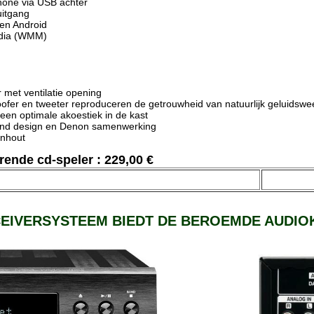
Phone via USB achter
uitgang
en Android
edia (WMM)
r met ventilatie opening
ofer en tweeter reproduceren de getrouwheid van natuurlijk geluidsw
r een optimale akoestiek in de kast
und design en Denon samenwerking
enhout
ende cd-speler : 229,00 €
IVERSYSTEEM BIEDT DE BEROEMDE AUDIOKWALIT