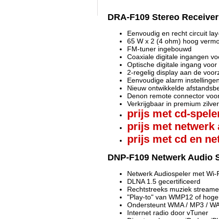
DRA-F109 Stereo Receiver
Eenvoudig en recht circuit lay
65 W x 2 (4 ohm) hoog verm
FM-tuner ingebouwd
Coaxiale digitale ingangen 
Optische digitale ingang voor 
2-regelig display aan de voor
Eenvoudige alarm instellinge
Nieuw ontwikkelde afstandsb
Denon remote connector voor
Verkrijgbaar in premium zilve
prijs met cd-spele
prijs met netwerk 
prijs met cd en ne
DNP-F109 Netwerk Audio S
Netwerk Audiospeler met Wi-Fi
DLNA 1.5 gecertificeerd
Rechtstreeks muziek streamen
"Play-to" van WMP12 of hoge
Ondersteunt WMA / MP3 / WA
Internet radio door vTuner