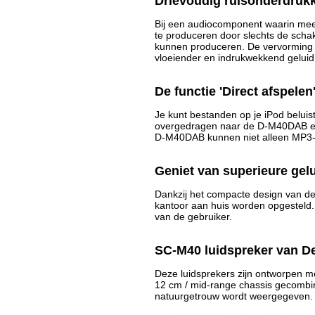
Drievoudig ruisonderdrukk
Bij een audiocomponent waarin meerd
te produceren door slechts de schak
kunnen produceren. De vervorming ui
vloeiender en indrukwekkend geluid
De functie 'Direct afspele
Je kunt bestanden op je iPod beluis
overgedragen naar de D-M40DAB en 
D-M40DAB kunnen niet alleen MP3
Geniet van superieure gelu
Dankzij het compacte design van d
kantoor aan huis worden opgesteld. H
van de gebruiker.
SC-M40 luidspreker van D
Deze luidsprekers zijn ontworpen 
12 cm / mid-range chassis gecombin
natuurgetrouw wordt weergegeven.