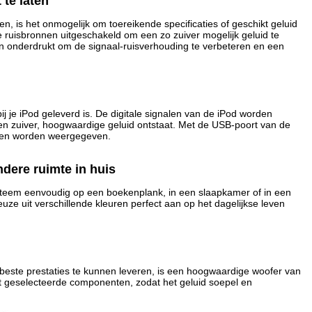
te laten
 is het onmogelijk om toereikende specificaties of geschikt geluid
 ruisbronnen uitgeschakeld om een zo zuiver mogelijk geluid te
jn onderdrukt om de signaal-ruisverhouding te verbeteren en een
j je iPod geleverd is. De digitale signalen van de iPod worden
zuiver, hoogwaardige geluid ontstaat. Met de USB-poort van de
den worden weergegeven.
ndere ruimte in huis
eem eenvoudig op een boekenplank, in een slaapkamer of in een
uze uit verschillende kleuren perfect aan op het dagelijkse leven
ste prestaties te kunnen leveren, is een hoogwaardige woofer van
t geselecteerde componenten, zodat het geluid soepel en