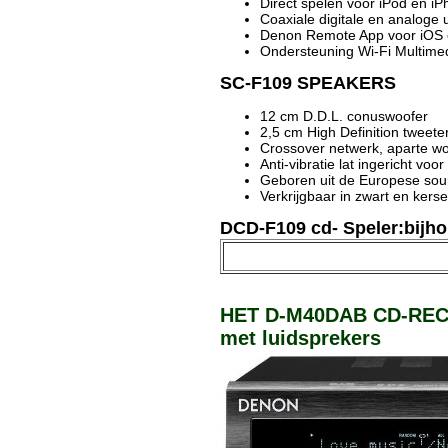
Direct spelen voor iPod en i
Coaxiale digitale en analoge 
Denon Remote App voor iOS 
Ondersteuning Wi-Fi Multim
SC-F109 SPEAKERS
12 cm D.D.L. conuswoofer
2,5 cm High Definition tweete
Crossover netwerk, aparte wo
Anti-vibratie lat ingericht voo
Geboren uit de Europese so
Verkrijgbaar in zwart en kers
DCD-F109 cd- Speler:bijhor
HET D-M40DAB CD-RECE
met luidsprekers