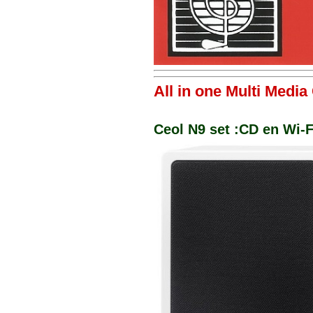
All in one Multi Medi
Ceol N9 set :CD en Wi-F