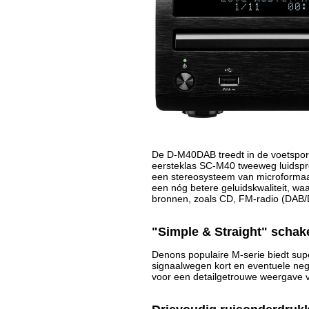
De D-M40DAB treedt in de voetspor
eersteklas SC-M40 tweeweg luidspre
een stereosysteem van microformaat,
een nóg betere geluidskwaliteit, wa
bronnen, zoals CD, FM-radio (DAB/D
"Simple & Straight" schak
Denons populaire M-serie biedt supe
signaalwegen kort en eventuele nega
voor een detailgetrouwe weergave va