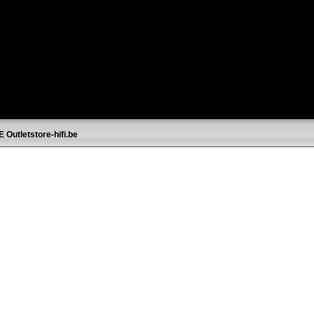
E
Outletstore-hifi.be