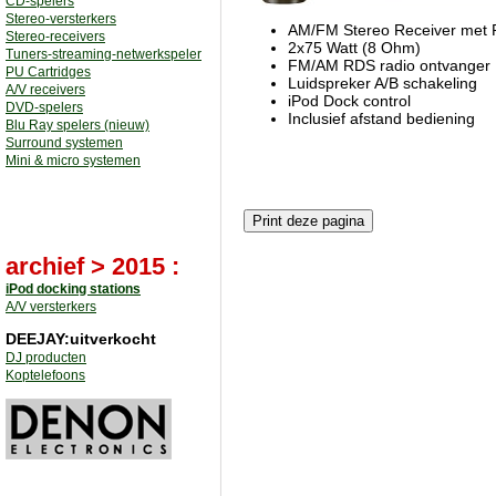
CD-spelers
Stereo-versterkers
AM/FM Stereo Receiver met
Stereo-receivers
2x75 Watt (8 Ohm)
Tuners-streaming-netwerkspeler
FM/AM RDS radio ontvanger
PU Cartridges
Luidspreker A/B schakeling
A/V receivers
iPod Dock control
DVD-spelers
Inclusief afstand bediening
Blu Ray spelers (nieuw)
Surround systemen
Mini & micro systemen
archief > 2015 :
iPod docking stations
A/V versterkers
DEEJAY:uitverkocht
DJ producten
Koptelefoons