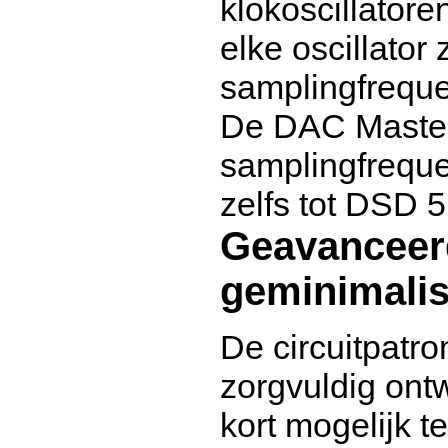
klokoscillatore
elke oscillator
samplingfrequen
De DAC Master 
samplingfreque
zelfs tot DSD 
Geavanceerd
geminimalis
De circuitpatr
zorgvuldig on
kort mogelijk t