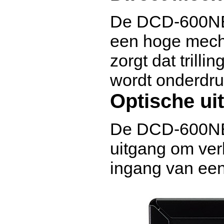
De DCD-600NE 
een hoge mechan
zorgt dat trilli
wordt onderdru
Optische ui
De DCD-600NE 
uitgang om ver
ingang van een 