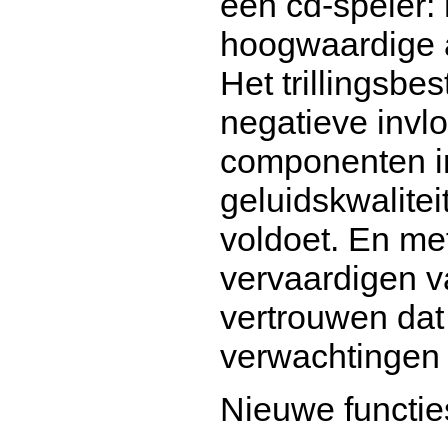
een cd-speler: 
hoogwaardige a
Het trillingsbe
negatieve invl
componenten in
geluidskwalite
voldoet. En met
vervaardigen 
vertrouwen dat
verwachtingen o
Nieuwe functie