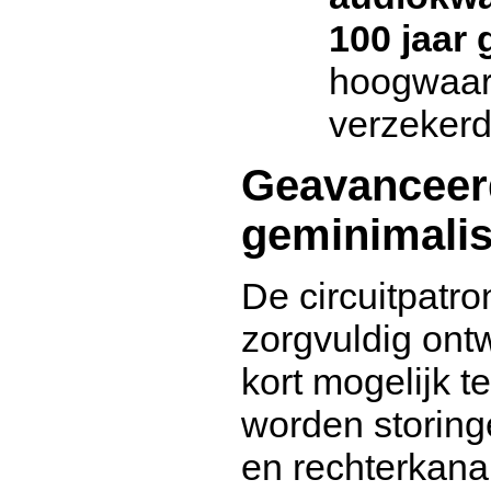
100 jaar 
hoogwaar
verzekerd
Geavanceerd
geminimalis
De circuitpatr
zorgvuldig on
kort mogelijk t
worden storinge
en rechterkana