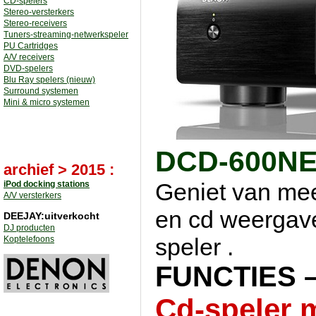
CD-spelers
Stereo-versterkers
Stereo-receivers
Tuners-streaming-netwerkspeler
PU Cartridges
A/V receivers
DVD-spelers
Blu Ray spelers (nieuw)
Surround systemen
Mini & micro systemen
DCD-600N
archief > 2015 :
Geniet van mee
iPod docking stations
A/V versterkers
en cd weergav
DEEJAY:uitverkocht
DJ producten
speler .
Koptelefoons
FUNCTIES 
Cd-speler 