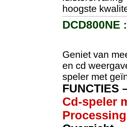
hoogste kwalite
DCD800NE :
Geniet van mee
en cd weergav
speler met geï
FUNCTIES 
Cd-speler 
Processing