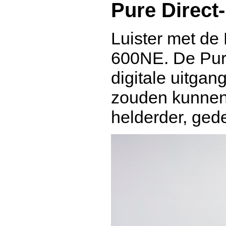
Pure Direc
Luister met de
600NE. De Pure
digitale uitgan
zouden kunnen 
helderder, gede