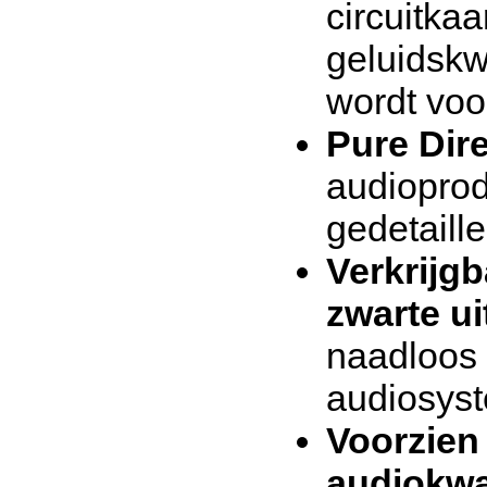
circuitka
geluidskw
wordt vo
Pure Dir
audioprod
gedetaill
Verkrijgb
zwarte ui
naadloos 
audiosyst
Voorzien
audiokwa