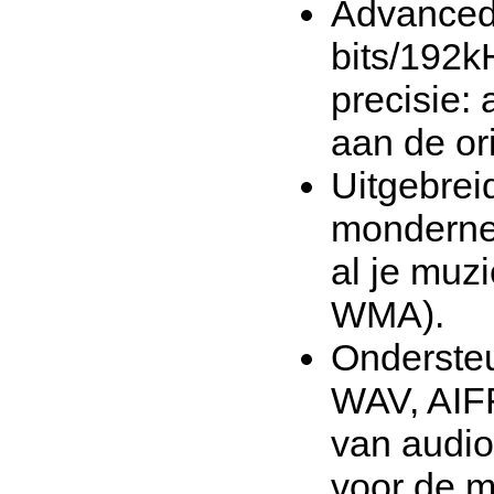
Advanced
bits/192
precisie: 
aan de or
Uitgebrei
monderne 
al je muzi
WMA).
Onderste
WAV, AIFF
van audio
voor de me