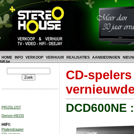
HOME
INFO
VERKOOP
VERHUUR
REALISATIES
AANBIEDINGEN
NIEU
hifi.be
CD-spelers
vernieuwde
DCD600NE :
PRIJSLIJST
Denon-HEOS
HIFI:
Platendraaier