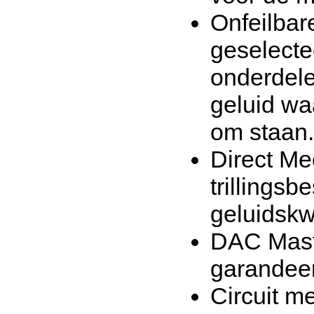
Onfeilbar
geselecte
onderdele
geluid wa
om staan.
Direct Me
trillingsb
geluidskw
DAC Maste
garandeert
Circuit m