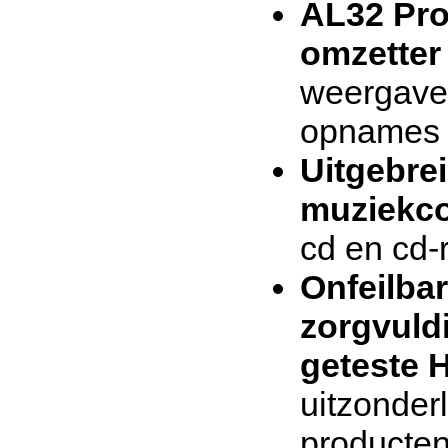
AL32 Pro
omzetter 
weergave d
opnames
Uitgebre
muziekcol
cd en cd-
Onfeilba
zorgvuld
geteste 
uitzonder
producte