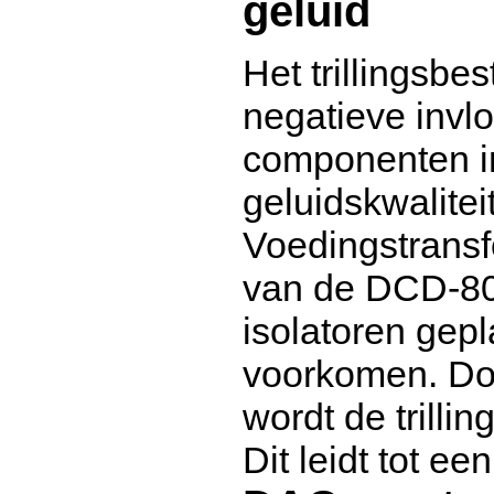
geluid
Het trillingsbe
negatieve invl
componenten in
geluidskwalite
Voedingstransf
van de DCD-80
isolatoren gepl
voorkomen. Doo
wordt de trilli
Dit leidt tot ee