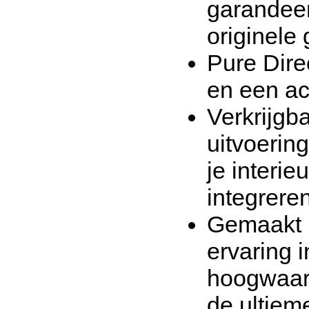
garandeer
originele 
Pure Dire
en een ac
Verkrijgb
uitvoerin
je interi
integreren
Gemaakt 
ervaring i
hoogwaar
de ultiem