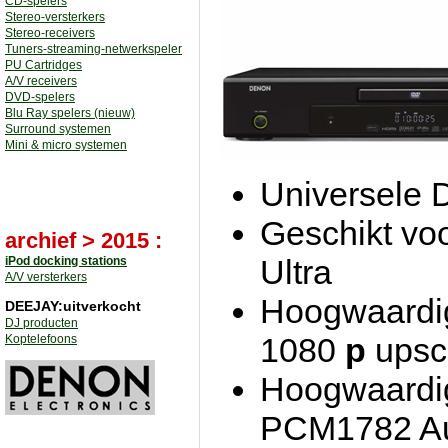
CD-spelers
Stereo-versterkers
Stereo-receivers
Tuners-streaming-netwerkspeler
PU Cartridges
A/V receivers
DVD-spelers
Blu Ray spelers (nieuw)
Surround systemen
Mini & micro systemen
Universele 
Geschikt vo
archief > 2015 :
Ultra
iPod docking stations
A/V versterkers
Hoogwaardi
DEEJAY:uitverkocht
DJ producten
1080
p
upsc
Koptelefoons
Hoogwaardig
PCM1782 A