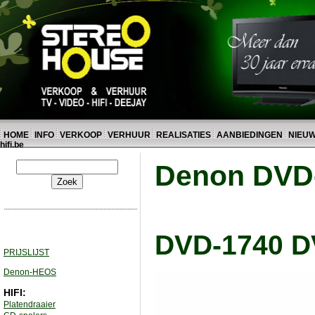
HOME
INFO
VERKOOP
VERHUUR
REALISATIES
AANBIEDINGEN
NIEU
hifi.be
Denon DVD-
DVD-1740 DV
PRIJSLIJST
Denon-HEOS
HIFI:
Platendraaier