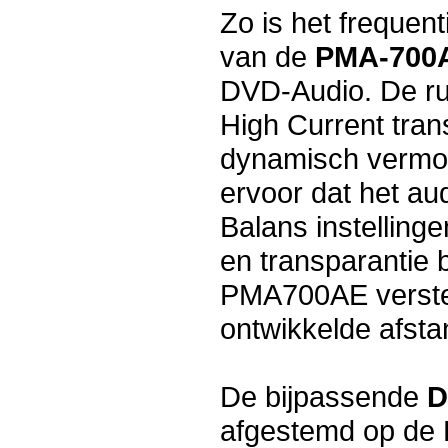
Zo is het frequen
van de
PMA-700A
DVD-Audio. De r
High Current tran
dynamisch vermog
ervoor dat het au
Balans instelling
en transparantie 
PMA700AE verste
ontwikkelde afsta
De bijpassende
D
afgestemd op de 