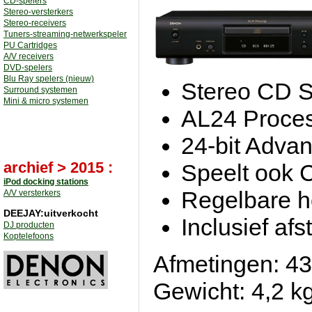
CD-spelers
Stereo-versterkers
Stereo-receivers
Tuners-streaming-netwerkspeler
PU Cartridges
A/V receivers
DVD-spelers
Blu Ray spelers (nieuw)
Stereo CD S
Surround systemen
Mini & micro systemen
AL24 Proce
24-bit Adva
archief > 2015 :
Speelt ook
iPod docking stations
Regelbare ho
A/V versterkers
DEEJAY:uitverkocht
Inclusief af
DJ producten
Koptelefoons
Afmetingen: 43
Gewicht: 4,2 k