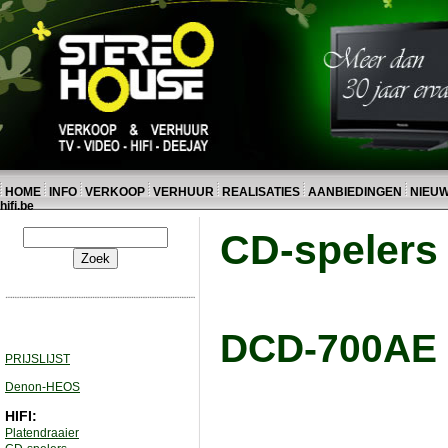
HOME
INFO
VERKOOP
VERHUUR
REALISATIES
AANBIEDINGEN
NIEU
hifi.be
CD-spelers
DCD-700AE 
PRIJSLIJST
Denon-HEOS
HIFI:
Platendraaier