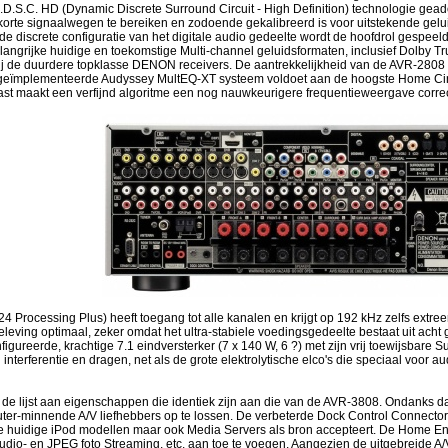
.D.S.C. HD (Dynamic Discrete Surround Circuit - High Definition) technologie ge
te signaalwegen te bereiken en zodoende gekalibreerd is voor uitstekende geluidsk
e discrete configuratie van het digitale audio gedeelte wordt de hoofdrol gespeel
belangrijke huidige en toekomstige Multi-channel geluidsformaten, inclusief Dolb
ij de duurdere topklasse DENON receivers. De aantrekkelijkheid van de AVR-2808 wor
 geïmplementeerde Audyssey MultEQ-XT systeem voldoet aan de hoogste Home Cine
aast maakt een verfijnd algoritme een nog nauwkeurigere frequentieweergave correct
 Processing Plus) heeft toegang tot alle kanalen en krijgt op 192 kHz zelfs extree
beleving optimaal, zeker omdat het ultra-stabiele voedingsgedeelte bestaat uit ac
igureerde, krachtige 7.1 eindversterker (7 x 140 W, 6 ?) met zijn vrij toewijsbare
nterferentie en dragen, net als de grote elektrolytische elco's die speciaal voor a
an de lijst aan eigenschappen die identiek zijn aan die van de AVR-3808. Ondanks 
mputer-minnende A/V liefhebbers op te lossen. De verbeterde Dock Control Connec
le huidige iPod modellen maar ook Media Servers als bron accepteert. De Home En
, audio- en JPEG foto Streaming, etc. aan toe te voegen. Aangezien de uitgebreid