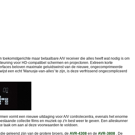
toekomstgerichte maar betaalbare A/V receiver die alles heeft wat nodig is om
steuning voor HD-compatibel schermen en projectoren. Extreem korte
erfaces beloven maximale geluidswinst van de nieuwe, ongecomprimeerde
jst een echt 'Manusje-van-alles' te zijn, is deze verfrissend ongecompliceerd
ermen vormt een nieuwe uitdaging voor A/V controlecentra, evenals het enorme
estaande collectie films en muziek op z'n best weer te geven. Een alleskunner
ke taak om aan al deze voorwaarden te voldoen.
die geleend zijn van de grotere broers, de
AVR-4308
en de
AVR-3808
. De