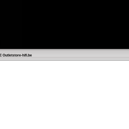
E
Outletstore-hifi.be