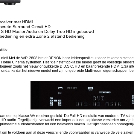
receiver met HDMI
screte Surround Circuit HD
TS-HD Master Audio en Dolby True HD ingebouwd
 bediening en extra Zone 2 afstand bediening
titie
iet! Met de AVR-2808 breidt DENON haar leiderspositie uit door te komen met een 
D Home Cinema systemen. Het "kleinste" topklasse model geeft de volledige onder
ogieën zoals het nieuw ontwikkelde D.D.S.C. HD en baanbrekende HDMI 1.3a int
 ondanks dat het nieuwe model met zijn uitgebreide Multi-room eigenschappen bewi
aan een topklasse A/V receiver gesteld. De Full-HD resolutie van moderne TV sch
 audio. Tegelijkertijd verwacht een koper ook een topklasse versterker om zijn b
rimeerde audiobestanden tot een belevenis maken. Het lijkt haast een onmogelij
ust om te voldoen aan al deze verschillende voorwaarden is vanwege de vele zaken 