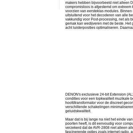
makers hebben bijvoorbeeld niet alleen D
compromisloos is afgestemd om extreem kor
voorzien van eersteklas modules. Binnen d
uitsluitend voor het decoderen van alle 
vakkundig voor Post-processing, net als b
gemak kan wedijveren met de beste. Het
acht luisterposities optimaliseren. Daarn
DENON's exclusieve 24-bit Extension (AL24
condities voor een topkwaliteit muzikale 
hoofdtransformator voor de discreet geconf
verschillende schakelingen minimaliseren i
geluidskwaliteit.
Maar dat is bij lange na niet het einde v
poorten heeft, is dit eenvoudig voor co
verzekerd dat de AVR-2808 niet alleen al
fascinerende opties zoals internet radio