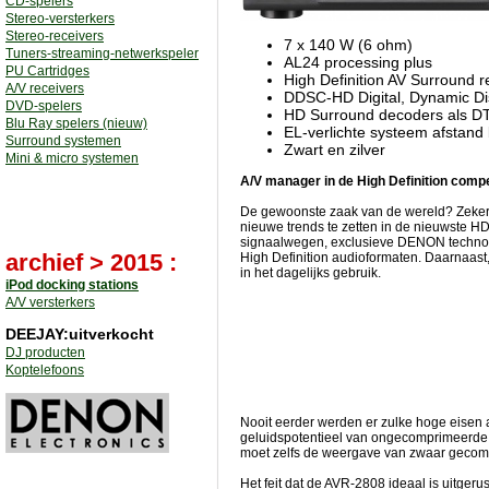
CD-spelers
Stereo-versterkers
Stereo-receivers
7 x 140 W (6 ohm)
Tuners-streaming-netwerkspeler
AL24 processing plus
PU Cartridges
High Definition AV Surround 
A/V receivers
DDSC-HD Digital, Dynamic Di
DVD-spelers
HD Surround decoders als D
Blu Ray spelers (nieuw)
EL-verlichte systeem afstand
Surround systemen
Zwart en zilver
Mini & micro systemen
A/V manager in de High Definition compe
De gewoonste zaak van de wereld? Zeker n
nieuwe trends te zetten in de nieuwste H
signaalwegen, exclusieve DENON technol
archief > 2015 :
High Definition audioformaten. Daarnaast,
in het dagelijks gebruik.
iPod docking stations
A/V versterkers
DEEJAY:uitverkocht
DJ producten
Koptelefoons
Nooit eerder werden er zulke hoge eisen 
geluidspotentieel van ongecomprimeerde HD
moet zelfs de weergave van zwaar gecomp
Het feit dat de AVR-2808 ideaal is uitger