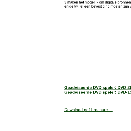
3 maken het mogelijk om digitale bronnen 
enige twijfel een bevestiging moeten zijn
Geadviseerde DVD speler: DVD-2
Geadviseerde DVD speler: DVD-1
Download pdf-brochure....