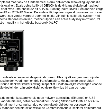
adopteerd maar ook de fundamenteel nieuw ontworpen schakeling lay-out, die
waliteit. Zoals gebruikelijk bij DENON is de 6-laags digitale print geheel
d door twee ultra-snelle 32-bit SHARC Floating-point DSP's. Eén daarvan zorgt
y TrueHD en DTS-HD Master. De andere High-power signaal processor zorgt even
dt nog verder vergroot door het feit dat zijn ruimte calibratie systeem met
ma standaards en kan, met behulp van een echte Audyssey microfoon, tot
ie mogelijk in het kritieke basbereik (ALFC).
m subtiele nuances uit de geluidsbronnen. Alles bij elkaar genomen zijn de
ht gescheiden voedingen en drie transformators. Met name de gescheiden
 Surround Back versterkers dwingt respect af. Onafhankelijke voedingen voor de
udio doeleinden zijn ontwikkeld, op dezelfde wijze bij aan de hoge
dat de minder kostbare versie geen netwerk aansluiting (Ethernet) en USB
tor voor de nieuwe, netwerk-compatibel Docking Stations ASD-3N en ASD-3W
tertainment ervaring kan dus worden uitgebreid door er desgewenst
e A/V-manager een nieuw ontwikkelde Compressed Audio Restorer geïntegreerd