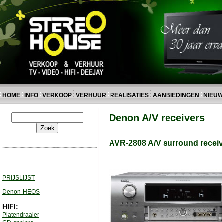
HOME
INFO
VERKOOP
VERHUUR
REALISATIES
AANBIEDINGEN
NIEU
Denon A/V receivers
AVR-2808 A/V surround recei
PRIJSLIJST
Denon-HEOS
HIFI:
Platendraaier