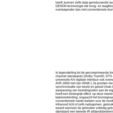
heeft, kunnen zelfs data-gereduceerde a
DENON technologie elk hoog- en laagfrequ
overtuigender dan met conventionele toon
In tegenstelling tot de gecomprimeerde fo
channel standaards (Dolby TrueHD, DTS-HD
universele A/V digitale interface ook ove
AVR-2808 met zijn HDMI 1.3a poorten niet
synchronisatie van beeld en geluid (Auto
aanpassing van beeldsignalen aan de eig
heeft een belangrijk effect: op deze mani
kabelverbinding, ongeacht het bronsignaa
conventionele harde toetsen voor de hoo
infrarood licht of zelfs radiogolven, ge
waard wanneer de gebruiker volledig geb
standaard een tweede IR afstandsbedienin