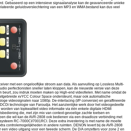
erd. Gebaseerd op een intensieve signaalanalyse kan de geavanceerde unieke
erelateerde geluidsverslechtering van een MP3 en WMA bestand kan dus veel
eiver met een ongelooflijke stroom aan data. Als aanvulling op Lossless Multi-
io perfectionisten sneller laten kloppen, kan de nieuwste versie van deze
zijn beurt, zou indruk moeten maken op High-end videofielen. Met name omdat de
en uitgebreide xvYCC Colour Space ondersteunt, maar ook automatische
oge videosignalen naar 1080p. De-interlacing (I/P conversie) en geraffineerde
CDi technologie van Faroudja. Het aanzienlijke werk door het videogedeelte
 worden van topkwaliteit video informatie via één enkele digitale HDMI
sbediening die, met zijn mix van context-gevoelige zachte toetsen en
een die wil kan de AVR-2808 ook bedienen via een draadloze verbinding met
ningsysteem RC-7000CI/7001RCI. Deze extra investering is met name de moeite
xtra controlemogelijkheden in andere ruimten. DENON levert bij de AVR-2808
er een video uitgang voor een tweede scherm. De D/A omzetters voor zone 2 en