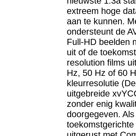
nieuwste 1.3a sta
extreem hoge dat
aan te kunnen. Me
ondersteunt de AV
Full-HD beelden m
uit of de toekoms
resolution films u
Hz, 50 Hz of 60 H
kleurresolutie (De
uitgebreide xvY
zonder enig kwali
doorgegeven. Als 
toekomstgerichte
uitgerust met Co