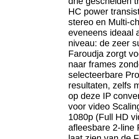
drie gescheiden t
HC power transis
stereo en Multi-c
eveneens ideaal 
niveau: de zeer 
Faroudja zorgt vo
naar frames zonde
selecteerbare Pr
resultaten, zelfs 
op deze IP conver
voor video Scalin
1080p (Full HD vid
afleesbare 2-line
laat zien van de 