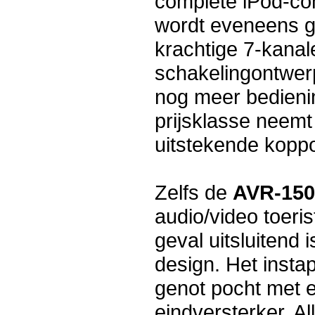
complete iPod-com
wordt eveneens g
krachtige 7-kanal
schakelingontwer
nog meer bedienin
prijsklasse neemt 
uitstekende koppos
Zelfs de
AVR-15
audio/video toeris
geval uitsluitend 
design. Het inst
genot pocht met 
eindversterker. Al