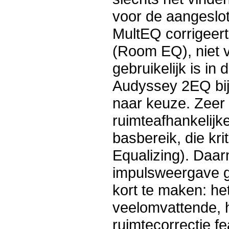
voor de aangeslo
MultEQ corrigeer
(Room EQ), niet v
gebruikelijk is in 
Audyssey 2EQ bijv
naar keuze. Zeer p
ruimteafhankelijk
basbereik, die kr
Equalizing). Daar
impulsweergave g
kort te maken: het
veelomvattende, h
ruimtecorrectie fe