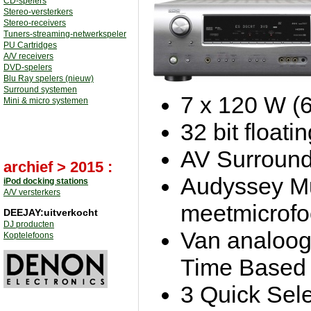
CD-spelers
Stereo-versterkers
Stereo-receivers
Tuners-streaming-netwerkspeler
PU Cartridges
A/V receivers
DVD-spelers
Blu Ray spelers (nieuw)
Surround systemen
7 x 120 W (
Mini & micro systemen
32 bit float
AV Surround
archief > 2015 :
Audyssey Mu
iPod docking stations
A/V versterkers
meetmicrof
DEEJAY:uitverkocht
DJ producten
Van analoog
Koptelefoons
Time Based 
3 Quick Sele