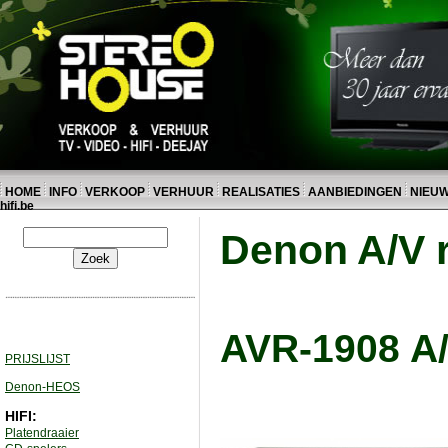
HOME
INFO
VERKOOP
VERHUUR
REALISATIES
AANBIEDINGEN
NIEU
hifi.be
Denon A/V 
AVR-1908 A/
PRIJSLIJST
Denon-HEOS
HIFI:
Platendraaier