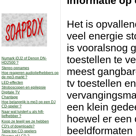
informatie op 
Het is opvallen
veel energie s
is vooralsnog 
toestellen te v
Numark iDJ2 of Denon DN-
HD2500 ?
meest gangbare
Stereo-opnames
Hoe reageren audioliefhebbers op
de mp3-markt ?
tv toestellen en
LED-effecten
Stroboscopen en epilepsie
vervangingsmar
Digitale TV
Chantage
Hoe belangrijk is mp3 op een DJ
een klein gede
CD-speler ?
Naar wat luistert u als hifi-
hoewel er een 
liefhebber ?
Koop ze tewijl we ze hebben
CD's of downloads?
beeldformaten 
Table top CD-spelers