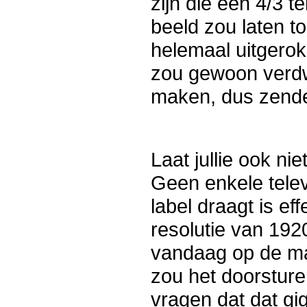
zijn die een 4/3 
beeld zou laten 
helemaal uitgero
zou gewoon verdw
maken, dus zenden 
Laat jullie ook n
Geen enkele tele
label draagt is ef
resolutie van 192
vandaag op de ma
zou het doorstur
vragen dat dat gi