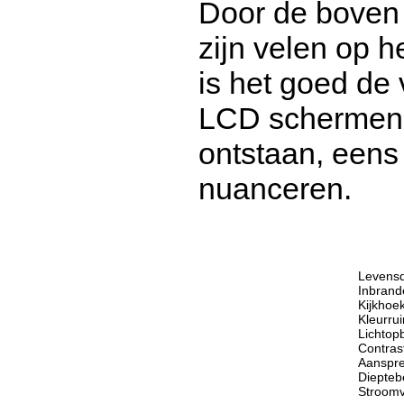
Door de boven
zijn velen op 
is het goed de
LCD schermen, 
ontstaan, eens 
nuanceren.
Levensd
Inbrand
Kijkhoe
Kleurru
Lichtop
Contras
Aanspre
Diepteb
Stroomv