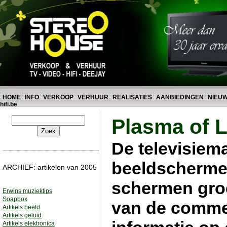
HOME
INFO
VERKOOP
VERHUUR
REALISATIES
AANBIEDINGEN
NIEU
hifi.be
Plasma of 
De televisiem
beeldscherme
ARCHIEF: artikelen van 2005
schermen groe
Erwins muziektips
Soapbox
van de commer
Artikels beeld
Artikels geluid
Artikels elektronica