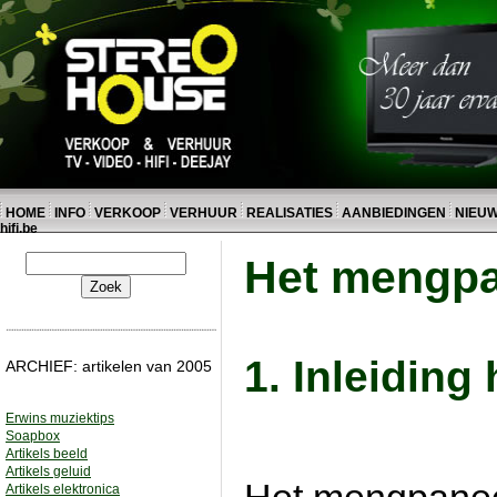
HOME
INFO
VERKOOP
VERHUUR
REALISATIES
AANBIEDINGEN
NIEU
hifi.be
Het mengpa
1. Inleidin
ARCHIEF: artikelen van 2005
Erwins muziektips
Soapbox
Artikels beeld
Artikels geluid
Artikels elektronica