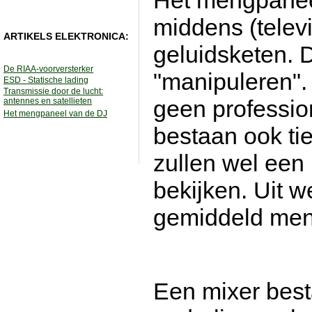
Het mengpaneel
middens (televi
ARTIKELS ELEKTRONICA:
geluidsketen. D
De RIAA-voorversterker
"manipuleren".
ESD - Statische lading
Transmissie door de lucht:
geen professio
antennes en satellieten
Het mengpaneel van de DJ
bestaan ook ti
zullen wel een
bekijken. Uit w
gemiddeld me
Een mixer besta