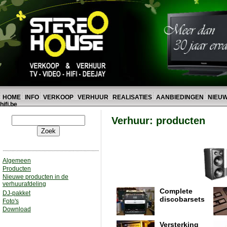
HOME
INFO
VERKOOP
VERHUUR
REALISATIES
AANBIEDINGEN
NIEU
hifi.be
Verhuur: producten
Algemeen
Producten
Nieuwe producten in de
verhuurafdeling
Complete
DJ-pakket
discobarsets
Foto's
Download
Versterking