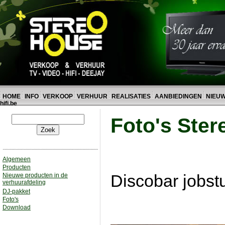
HOME
INFO
VERKOOP
VERHUUR
REALISATIES
AANBIEDINGEN
NIEU
hifi.be
Foto's Ste
Algemeen
Producten
Discobar jobst
Nieuwe producten in de
verhuurafdeling
DJ-pakket
Foto's
Download