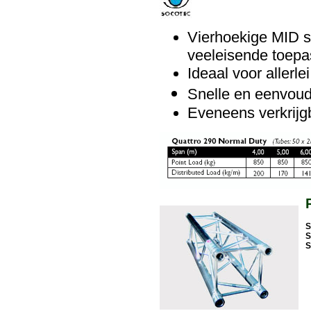
Vierhoekige MID s
veeleisende toepa
Ideaal voor allerl
Snelle en eenvoud
Eveneens verkrijgb
S
S
S