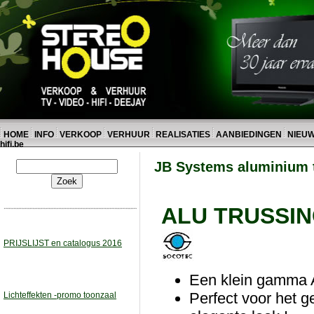
HOME
INFO
VERKOOP
VERHUUR
REALISATIES
AANBIEDINGEN
NIEU
hifi.be
JB Systems aluminium 
ALU TRUSSIN
PRIJSLIJST en catalogus 2016
Een klein gamma 
Perfect voor het g
Lichteffekten -promo toonzaal