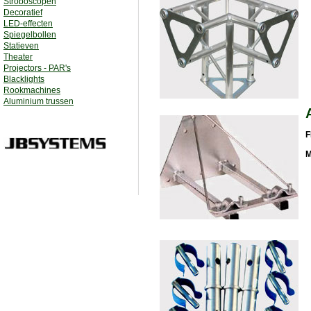
Stroboscopen
Decoratief
LED-effecten
Spiegelbollen
Statieven
Theater
Projectors - PAR's
Blacklights
Rookmachines
Aluminium trussen
F
M