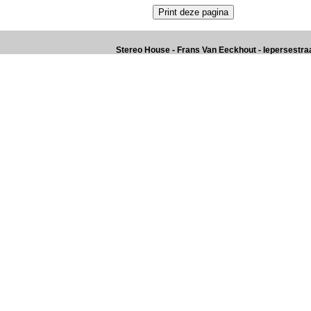
Stereo House - Frans Van Eeckhout - Iepersestraat