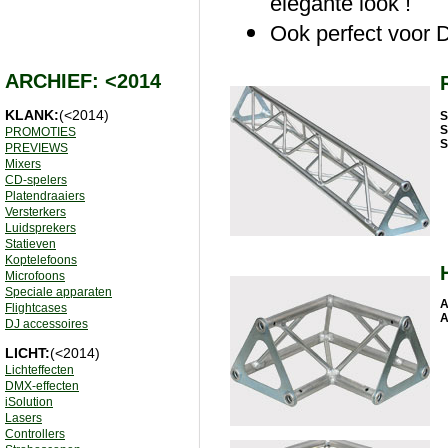
elegante look !
Ook perfect voor DJ
ARCHIEF: <2014
KLANK:
(<2014)
S
S
PROMOTIES
S
PREVIEWS
Mixers
CD-spelers
Platendraaiers
Versterkers
Luidsprekers
Statieven
Koptelefoons
Microfoons
Speciale apparaten
A
Flightcases
A
DJ accessoires
LICHT:
(<2014)
Lichteffecten
DMX-effecten
iSolution
Lasers
Controllers