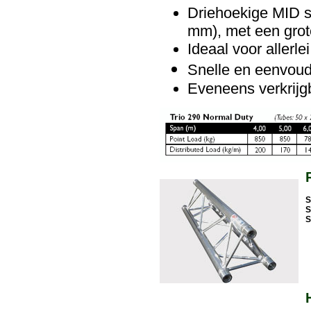
Driehoekige MID 
mm), met een grote
Ideaal voor allerl
Snelle en eenvoud
Eveneens verkrijgb
S
S
S