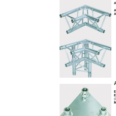
A
A
A
E
E
(
M