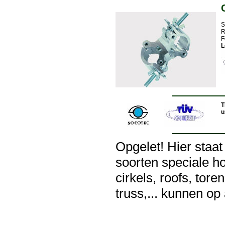
S
R
F
L
T
u
Opgelet! Hier staat
soorten speciale h
cirkels, roofs, tore
truss,... kunnen o