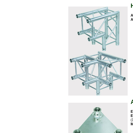
A
A
E
E
(
M