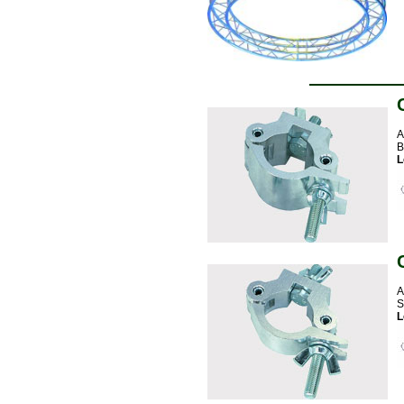
A
B
L
A
S
L