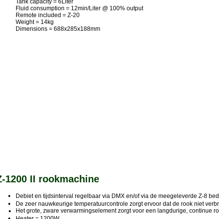
Tank capacity = 6Liter
Fluid consumption = 12min/Liter @ 100% output
Remote included = Z-20
Weight = 14kg
Dimensions = 688x285x188mm
Z-1200 II rookmachine
Debiet en tijdsinterval regelbaar via DMX en/of via de meegeleverde Z-8 be
De zeer nauwkeurige temperatuurcontrole zorgt ervoor dat de rook niet verbr
Het grote, zware verwarmingselement zorgt voor een langdurige, continue r
Heater = 1200W