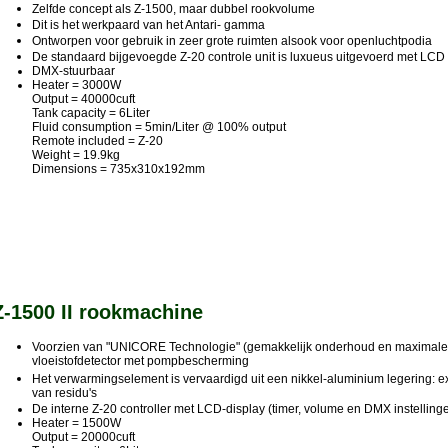
Zelfde concept als Z-1500, maar dubbel rookvolume
Dit is het werkpaard van het Antari- gamma
Ontworpen voor gebruik in zeer grote ruimten alsook voor openluchtpodia
De standaard bijgevoegde Z-20 controle unit is luxueus uitgevoerd met LCD d
DMX-stuurbaar
Heater = 3000W
Output = 40000cuft
Tank capacity = 6Liter
Fluid consumption = 5min/Liter @ 100% output
Remote included = Z-20
Weight = 19.9kg
Dimensions = 735x310x192mm
Z-1500 II rookmachine
Voorzien van "UNICORE Technologie" (gemakkelijk onderhoud en maximale b
vloeistofdetector met pompbescherming
Het verwarmingselement is vervaardigd uit een nikkel-aluminium legering: e
van residu's
De interne Z-20 controller met LCD-display (timer, volume en DMX instellin
Heater = 1500W
Output = 20000cuft