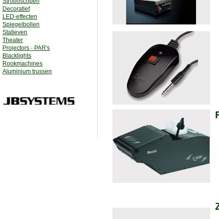
Stroboscopen
Decoratief
LED-effecten
Spiegelbollen
Statieven
Theater
Projectors - PAR's
Blacklights
Rookmachines
Aluminium trussen