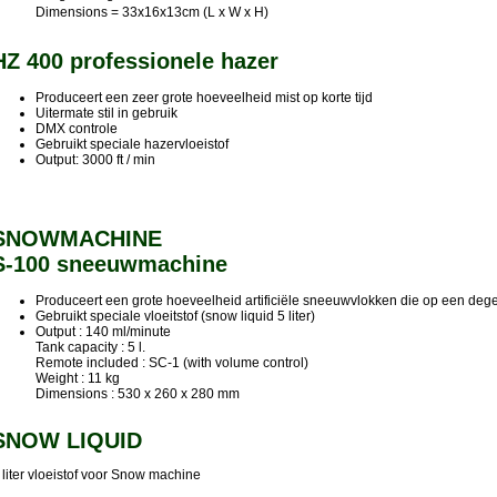
Dimensions = 33x16x13cm (L x W x H)
HZ 400 professionele hazer
Produceert een zeer grote hoeveelheid mist op korte tijd
Uitermate stil in gebruik
DMX controle
Gebruikt speciale hazervloeistof
Output: 3000 ft / min
SNOWMACHINE
S-100 sneeuwmachine
Produceert een grote hoeveelheid artificiële sneeuwvlokken die op een deg
Gebruikt speciale vloeitstof (snow liquid 5 liter)
Output : 140 ml/minute
Tank capacity : 5 l.
Remote included : SC-1 (with volume control)
Weight : 11 kg
Dimensions : 530 x 260 x 280 mm
SNOW LIQUID
 liter vloeistof voor Snow machine