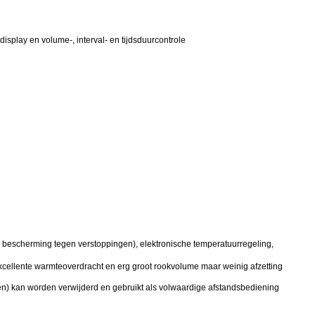
isplay en volume-, interval- en tijdsduurcontrole
escherming tegen verstoppingen), elektronische temperatuurregeling,
xcellente warmteoverdracht en erg groot rookvolume maar weinig afzetting
gen) kan worden verwijderd en gebruikt als volwaardige afstandsbediening