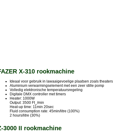
FAZER X-310 rookmachine
Ideaal voor gebruik in lawaaigevoelige plaatsen zoals theaters
Aluminium verwarmingselement met een zeer stille pomp
Volledig elektronische temperatuursregeling
Digitale DMX controller met timers
Heater: 1000W
Output: 3500 Ft_/min
Heat-up time: 11min 20sec
Fluid consumption rate: 45min/litre (100%)
2 hours/litre (30%)
Z-3000 II rookmachine