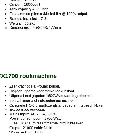
Output = 18000cuft
Tank capacity = 2.5Liter
Fluid consumption = 44min/Liter @ 100% output
Remote included = Z-8
Weight = 10.9kg
Dimensions = 458x243x177mm
FX1700 rookmachine
Zeer krachtige all-round fogger.
Hogedruk pomp voor sterke rookuitstoot.
Uitgerust met gegoten 1600W verwarmingselement.
Interval timer afstandsbediening inclusief.
Optionele RC-1 draadloze afstandsbediening beschikbaar.
Extreem betrouwbaar.
Mains Input: AC 230V, 50Hz
Power consumption: 1700 Watt
Fuse: 10A "auto reset" thermal circuit breaker
Output: 21000 cubic ft/min