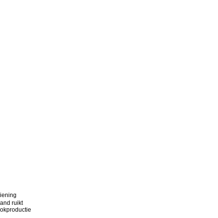
diening
and ruikt
ookproductie