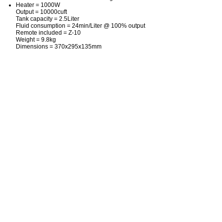
Heater = 1000W
Output = 10000cuft
Tank capacity = 2.5Liter
Fluid consumption = 24min/Liter @ 100% output
Remote included = Z-10
Weight = 9.8kg
Dimensions = 370x295x135mm