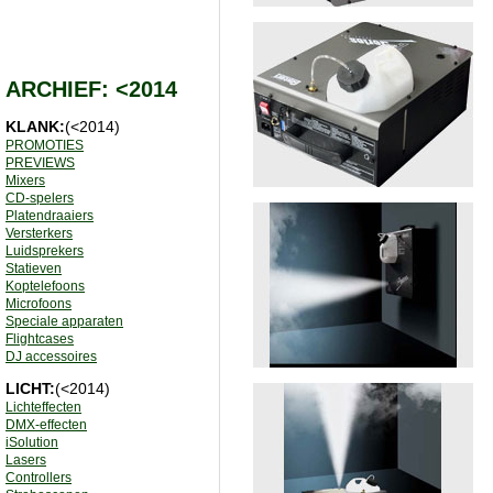
ARCHIEF: <2014
KLANK:
(<2014)
PROMOTIES
PREVIEWS
Mixers
CD-spelers
Platendraaiers
Versterkers
Luidsprekers
Statieven
Koptelefoons
Microfoons
Speciale apparaten
Flightcases
DJ accessoires
LICHT:
(<2014)
Lichteffecten
DMX-effecten
iSolution
Lasers
Controllers