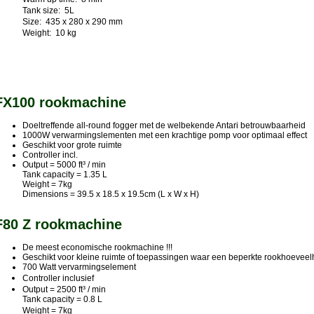
Warm up time: 8 min
Tank size: 5L
Size: 435 x 280 x 290 mm
Weight: 10 kg
FX100 rookmachine
Doeltreffende all-round fogger met de welbekende Antari betrouwbaarheid
1000W verwarmingslementen met een krachtige pomp voor optimaal effect
Geschikt voor grote ruimte
Controller incl.
Output = 5000 ft³ / min
Tank capacity = 1.35 L
Weight = 7kg
Dimensions = 39.5 x 18.5 x 19.5cm (L x W x H)
F80 Z rookmachine
De meest economische rookmachine !!!
Geschikt voor kleine ruimte of toepassingen waar een beperkte rookhoeveel
700 Watt vervarmingselement
Controller inclusief
Output = 2500 ft³ / min
Tank capacity = 0.8 L
Weight = 7kg