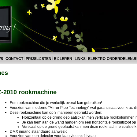
WS
CONTACT
PRIJSLIJSTEN
BIJLEREN
LINKS
ELEKTRO-ONDERDELEN.B
nes
Z-2010 rookmachine
Een rookmachine die je werkelijk overal kan gebruiken!
Voorzien van moderne "Mirror Pipe Technology" wat garant staat voor krachti
Deze rookmachine kan op 3 manieren gebruikt worden:
Horizontaal op de grond geplaatst kan men verticale rookkolommen ma
Je kan hem aan de wand hangen om een horizontale rookuitstoot op
Verticaal op de grond geplaatst kan men deze rookmachine zoals el
DMX ingang staandaard aanwezig
Voorzien van een detector voor laag vloeistofniveau