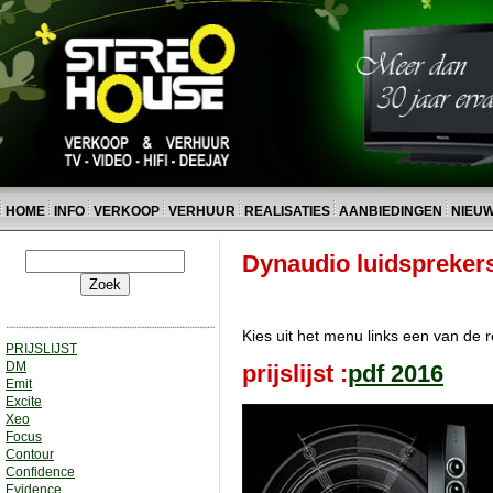
HOME
INFO
VERKOOP
VERHUUR
REALISATIES
AANBIEDINGEN
NIEU
Dynaudio luidsprekers
Kies uit het menu links een van de
PRIJSLIJST
DM
prijslijst :
pdf 2016
Emit
Excite
Xeo
Focus
Contour
Confidence
Evidence