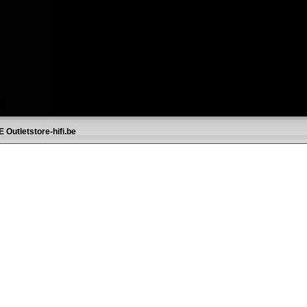
E
Outletstore-hifi.be