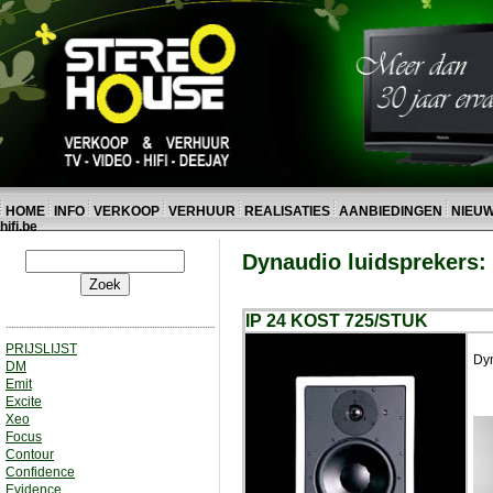
HOME
INFO
VERKOOP
VERHUUR
REALISATIES
AANBIEDINGEN
NIEU
hifi.be
Dynaudio luidsprekers:
IP 24 KOST 725/STUK
PRIJSLIJST
Dyn
DM
Emit
Excite
Xeo
Focus
Contour
Confidence
Evidence