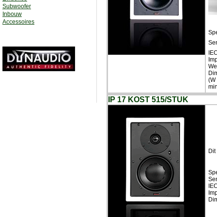
Subwoofer
Inbouw
Accessoires
Spe
Sen
IE
Im
We
Di
(W 
min
IP 17 KOST 515/STUK
Dit
Spe
Sen
IE
Im
Dim