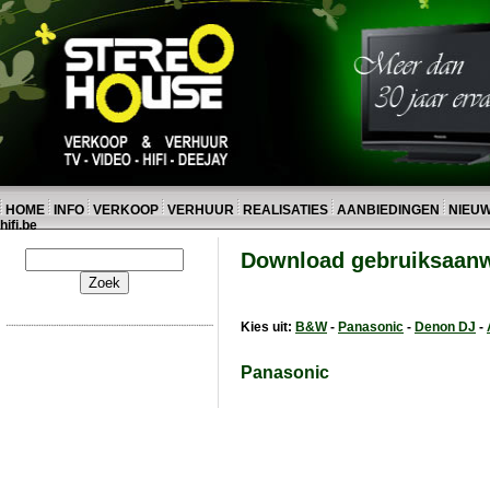
HOME
INFO
VERKOOP
VERHUUR
REALISATIES
AANBIEDINGEN
NIEU
hifi.be
Download gebruiksaanw
Kies uit:
B&W
-
Panasonic
-
Denon DJ
-
Panasonic