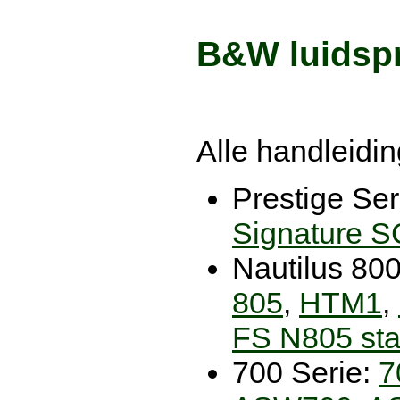
B&W luidsp
Alle handleidin
Prestige Ser
Signature 
Nautilus 800
805
,
HTM1
,
FS N805 st
700 Serie:
7