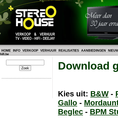
HOME
INFO
VERKOOP
VERHUUR
REALISATIES
AANBIEDINGEN
NIEU
hifi.be
Download g
Kies uit:
B&W
-
Gallo
-
Mordaunt
Beglec
-
BPM St