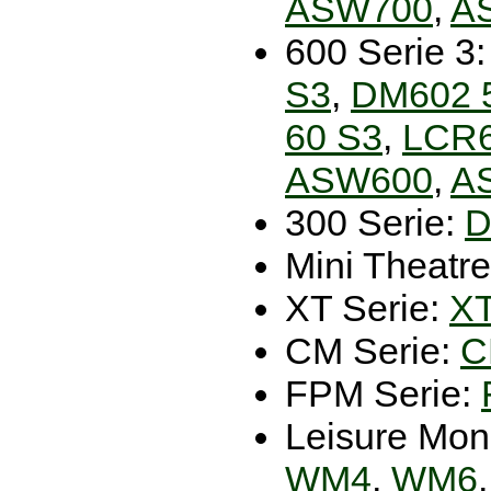
ASW700
,
A
600 Serie 3
S3
,
DM602 
60 S3
,
LCR6
ASW600
,
A
300 Serie:
D
Mini Theatr
XT Serie:
X
CM Serie:
C
FPM Serie:
Leisure Mon
WM4
,
WM6