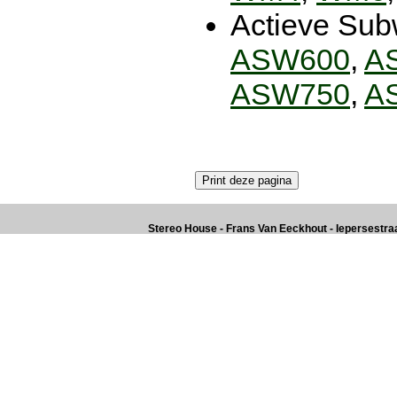
Actieve Sub
ASW600
,
A
ASW750
,
A
Stereo House - Frans Van Eeckhout - Iepersestraat