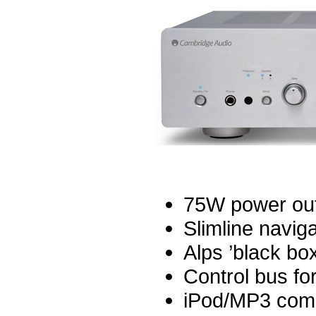
75W power out
Slimline navig
Alps ’black box
Control bus fo
iPod/MP3 comp