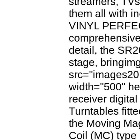
streamers, TVs 
them all with i
VINYL PERFEC
comprehensive 
detail, the SR2
stage, bringim
src="images20
width="500" he
receiver digital
Turntables fitt
the Moving Mag
Coil (MC) type