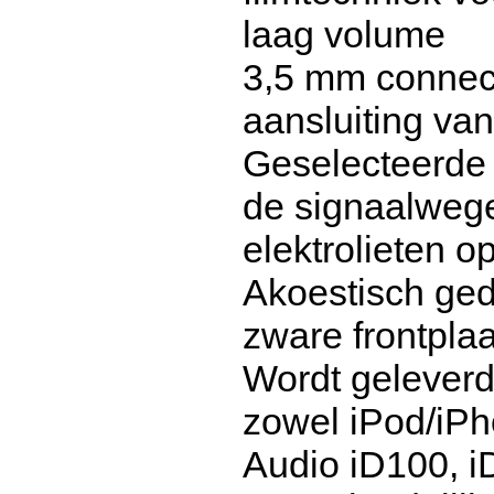
laag volume
3,5 mm connect
aansluiting va
Geselecteerde 
de signaalwege
elektrolieten o
Akoestisch ge
zware frontpla
Wordt geleverd
zowel iPod/iP
Audio iD100, i