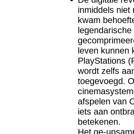
inmiddels niet
kwam behoefte
legendarisch
gecomprimeerd
leven kunnen 
PlayStations 
wordt zelfs a
toegevoegd. O
cinemasysteme
afspelen van C
iets aan ontb
betekenen.
Het ge-upsamp