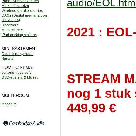
audio/EOL.htm
Phono voorversterkers
Minx-luidspreker
Wireless speakers series
DACs (Digital naar analoog
convertors)
Receivers
2021 : EO
Music Server
iPod docking stations
MINI SYSTEMEN :
One micro-systeem
Sonata
HOME CINEMA:
surrond -receivers
STREAM MAG
DVD-spelers & blu ray
nog 1 stuk 
MULTI-ROOM:
449,99 €
Incognito