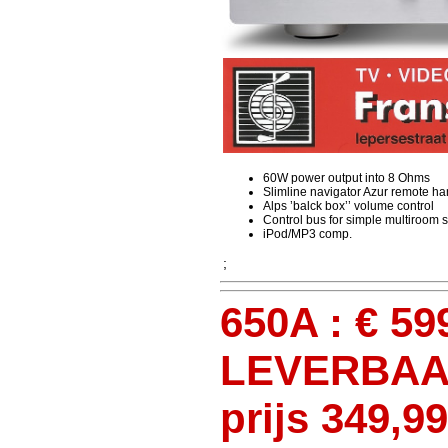
60W power output into 8 Ohms
Slimline navigator Azur remote ha
Alps ’balck box’’ volume control
Control bus for simple multiroom s
iPod/MP3 comp.
;
650A : € 5
LEVERBAAR
prijs 349,99