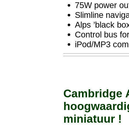
75W power out
Slimline navig
Alps ’black box
Control bus fo
iPod/MP3 comp
Cambridge
hoogwaardig
miniatuur
!