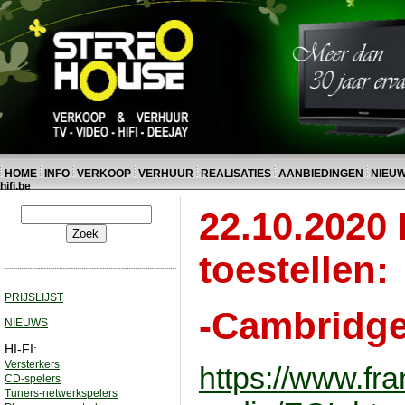
HOME
INFO
VERKOOP
VERHUUR
REALISATIES
AANBIEDINGEN
NIEU
hifi.be
22.10.2020 
toestellen:
PRIJSLIJST
-Cambridge
NIEUWS
HI-FI:
Versterkers
https://www.fr
CD-spelers
Tuners-netwerkspelers