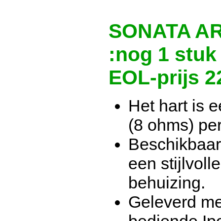
SONATA AR
:nog 1 stuk
EOL-prijs 2
Het hart is 
(8 ohms) per
Beschikbaar
een stijlvol
behuizing.
Geleverd me