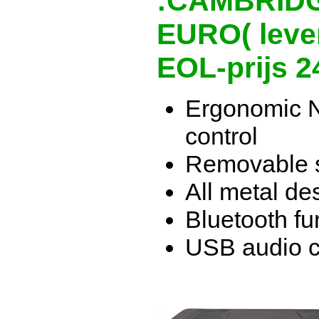
:CAMBRIDG
EURO( lever
EOL-prijs 2
Ergonomic N
control
Removable s
All metal de
Bluetooth fu
USB audio c