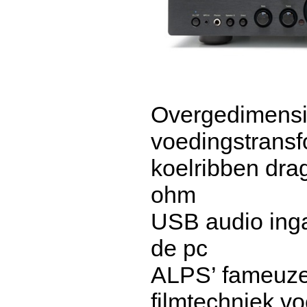
Overgedimensi
voedingstransf
koelribben drag
ohm
USB audio inga
de pc
ALPS’ fameuze
filmtechniek vo