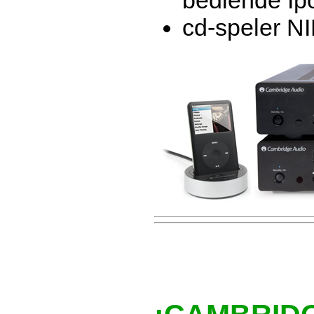
bediende Ip
cd-speler N