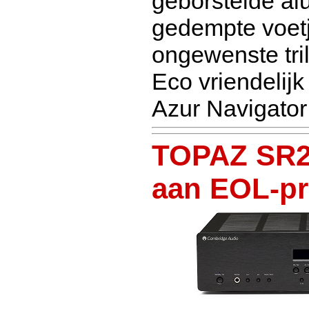
geborstelde al
gedempte voetj
ongewenste tri
Eco vriendelijk
Azur Navigator
TOPAZ SR20
aan EOL-pri