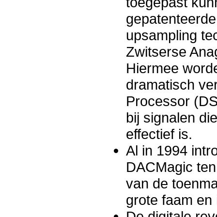
toegepast kunne
gepatenteerde 
upsampling te
Zwitserse Anag
Hiermee worde
dramatisch ver
Processor (DSP)
bij signalen d
effectief is.
Al in 1994 int
DACMagic ten 
van de toenmal
grote faam en 
De digitale re