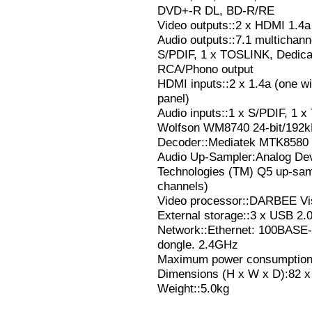
DVD+-R DL, BD-R/RE
Video outputs::2 x HDMI 1.4
Audio outputs::7.1 multichan
S/PDIF, 1 x TOSLINK, Dedica
RCA/Phono output
HDMI inputs::2 x 1.4a (one wi
panel)
Audio inputs::1 x S/PDIF, 1 
Wolfson WM8740 24-bit/192
Decoder::Mediatek MTK8580
Audio Up-Sampler:Analog De
Technologies (TM) Q5 up-samp
channels)
Video processor::DARBEE Vis
External storage::3 x USB 2.
Network::Ethernet: 100BASE-T,
dongle. 2.4GHz
Maximum power consumptio
Dimensions (H x W x D):82 
Weight::5.0kg