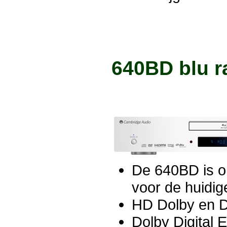
640BD blu r
De 640BD is o
voor de huidig
HD Dolby en 
Dolby Digital 