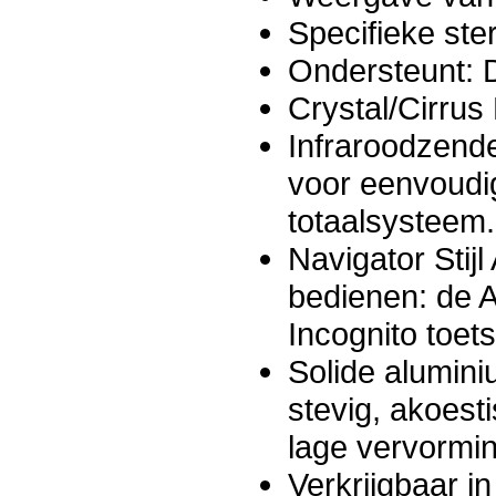
Specifieke ste
Ondersteunt: D
Crystal/Cirrus
Infraroodzende
voor eenvoudi
totaalsysteem.
Navigator Stij
bedienen: de A
Incognito toet
Solide alumin
stevig, akoest
lage vervormin
Verkrijgbaar in