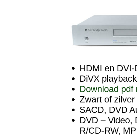
HDMI en DVI-
DiVX playback
Download pdf me
Zwart of zilver
SACD, DVD A
DVD – Video,
R/CD-RW, MPE