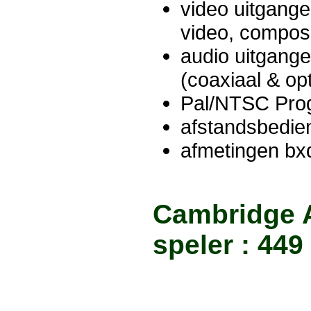
video uitgange
video, compos
audio uitgange
(coaxiaal & op
Pal/NTSC Prog
afstandsbedie
afmetingen b
Cambridge 
speler : 449