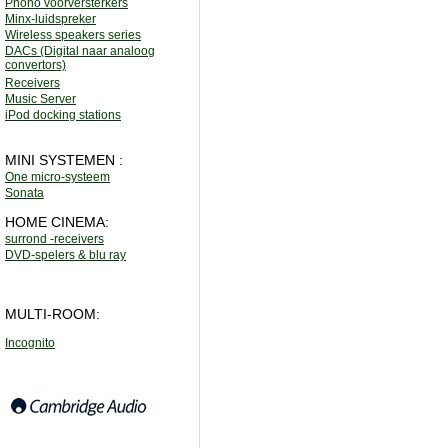
Phono voorversterkers
Minx-luidspreker
Wireless speakers series
DACs (Digital naar analoog
convertors)
Receivers
Music Server
iPod docking stations
MINI SYSTEMEN :
One micro-systeem
Sonata
HOME CINEMA:
surrond -receivers
DVD-spelers & blu ray
MULTI-ROOM:
Incognito