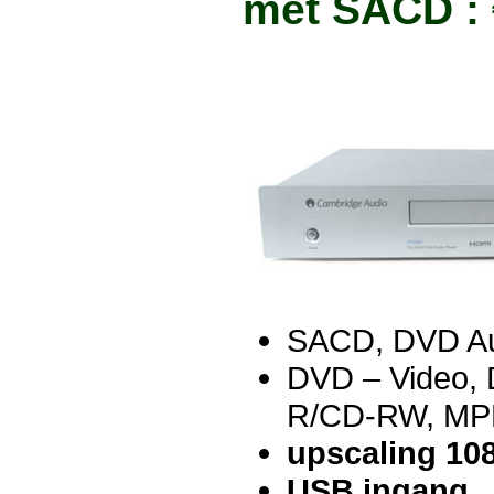
met SACD : 
SACD, DVD A
DVD – Video,
R/CD-RW, MPE
upscaling 10
USB ingang