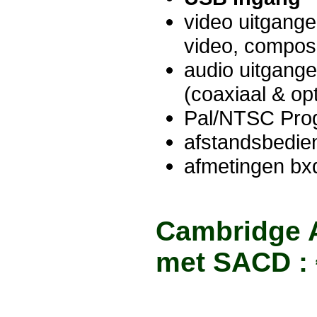
video uitgang
video, compos
audio uitgange
(coaxiaal & op
Pal/NTSC Prog
afstandsbedie
afmetingen bx
Cambridge 
met SACD : 