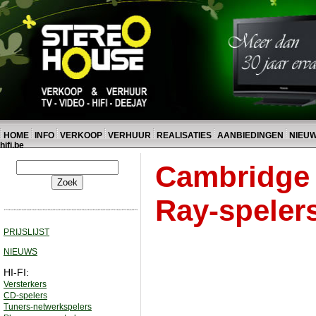
HOME
INFO
VERKOOP
VERHUUR
REALISATIES
AANBIEDINGEN
NIEU
hifi.be
Cambridge 
Ray-spelers
PRIJSLIJST
NIEUWS
HI-FI:
Versterkers
CD-spelers
Tuners-netwerkspelers