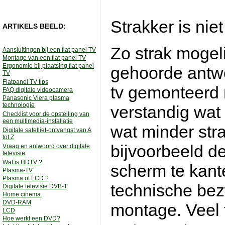
Strakker is niet
ARTIKELS BEELD:
Zo strak mogeli
Aansluitingen bij een flat panel TV
Montage van een flat panel TV
Ergonomie bij plaatsing flat panel
gehoorde antwo
TV
Flatpanel TV tips
tv gemonteerd 
FAQ digitale videocamera
Panasonic Viera plasma
technologie
verstandig wat l
Checklist voor de opstelling van
een multimedia-installatie
wat minder stra
Digitale satelliet-ontvangst van A
tot Z
bijvoorbeeld de
Vraag en antwoord over digitale
televisie
Wat is HDTV ?
scherm te kant
Plasma-TV
Plasma of LCD ?
technische bez
Digitale televisie DVB-T
Home cinema
DVD-RAM
montage. Veel f
LCD
Hoe werkt een DVD?