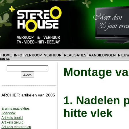
HOME
INFO
VERKOOP
VERHUUR
REALISATIES
AANBIEDINGEN
NIEU
hifi.be
Montage van
ARCHIEF: artikelen van 2005
1. Nadelen p
Erwins muziektips
hitte vlek
Soapbox
Artikels beeld
Artikels geluid
Artikels elektronica