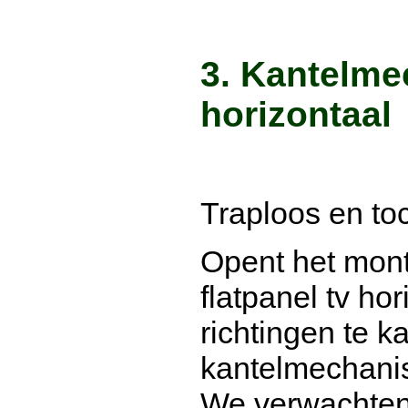
3. Kantelme
horizontaal
Traploos en toc
Opent het mon
flatpanel tv hor
richtingen te k
kantelmechani
We verwachten