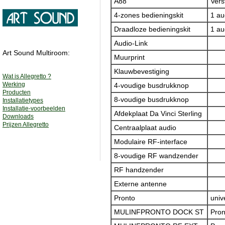
A88
Vers
4-zones bedieningskit
1 au
Draadloze bedieningskit
1 au
Audio-Link
Art Sound Multiroom:
Muurprint
Klauwbevestiging
Wat is Allegretto ?
Werking
4-voudige busdrukknop
Producten
8-voudige busdrukknop
Installatietypes
Installatie-voorbeelden
Afdekplaat Da Vinci Sterling
Downloads
Prijzen Allegretto
Centraalplaat audio
Modulaire RF-interface
8-voudige RF wandzender
RF handzender
Externe antenne
Pronto
univ
MULINFPRONTO DOCK ST
Pron