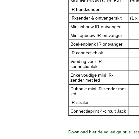
MULINFPRONTO RF EXT
Pron
IR handzender
IR-zender & ontvangerskit
(1 x
Mini inbouw IR-ontvanger
Mini opbouw IR-ontvanger
Boekenplank IR ontvanger
IR connectieblok
Voeding voor IR
connectieblok
Enkelvoudige mini IR-
zender met led
Dubbele mini IR-zender met
led
IR-straler
Connectieprint 4-circuit Jack
Download hier de volledige prijslijst