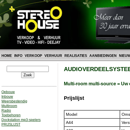
HOME
INFO
VERKOOP
VERHUUR
REALISATIES
AANBIEDINGEN
NIEU
AUDIOVERDEELSYSTE
Multi-room multi-source = Uw e
Opbouw
Inbouw
Prijslijst
Weersbestendig
Multiroom
Radio
Model
Omsc
Toebehoren
Dockstation mp3-spelers
A44
Vers
PRIJSLIJST