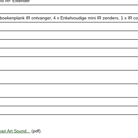
to RF Extender
 boekenplank IR ontvanger, 4 x Enkelvoudige mini IR zenders, 1 x IR co
 van Art Sound...
(pdf).