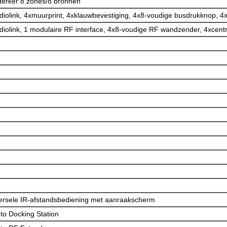
terker 8 zones/8 bronnen
diolink, 4xmuurprint, 4xklauwbevestiging, 4x8-voudige busdrukknop, 4x
diolink, 1 modulaire RF interface, 4x8-voudige RF wandzender, 4xcent
ersele IR-afstandsbediening met aanraakscherm
to Docking Station