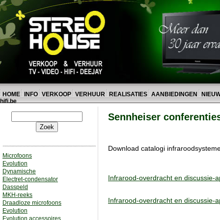
HOME
INFO
VERKOOP
VERHUUR
REALISATIES
AANBIEDINGEN
NIEU
hifi.be
Sennheiser conferentie
Download catalogi infraroodsysteme
Microfoons
Evolution
Dynamische
Infrarood-overdracht en discussie-a
Electret-condensator
Dasspeld
MKH-reeks
Infrarood-overdracht en discussie-a
Draadloze microfoons
Evolution
Evolution accessoires