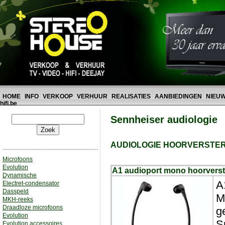
HOME
INFO
VERKOOP
VERHUUR
REALISATIES
AANBIEDINGEN
NIEU
hifi.be
Sennheiser audiologie
AUDIOLOGIE HOORVERSTE
Microfoons
Evolution
A1 audioport mono hoorverst
Dynamische
A
Electret-condensator
Dasspeld
M
MKH-reeks
Draadloze microfoons
g
Evolution
S
Evolution accessoires