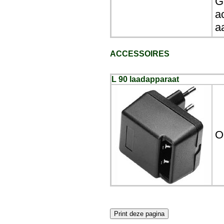
G
a
a
ACCESSOIRES
L 90 laadapparaat
O