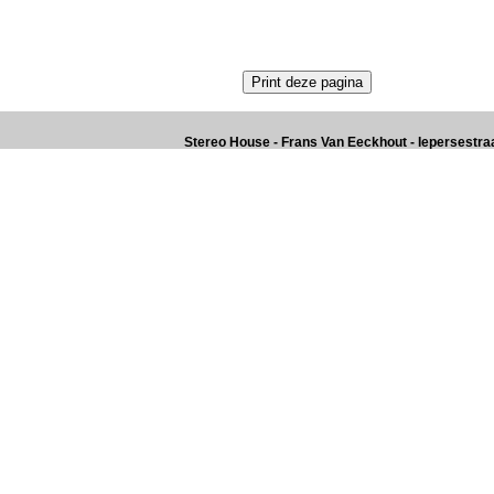
Stereo House - Frans Van Eeckhout - Iepersestraat