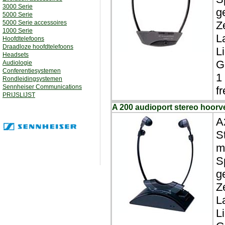
3000 Serie
g
5000 Serie
5000 Serie accessoires
Z
1000 Serie
L
Hoofdtelefoons
Draadloze hoofdtelefoons
L
Headsets
G
Audiologie
Conferentiesystemen
1
Rondleidingsystemen
Sennheiser Communications
f
PRIJSLIJST
A 200 audioport stereo hoorv
A
S
m
S
g
Z
L
L