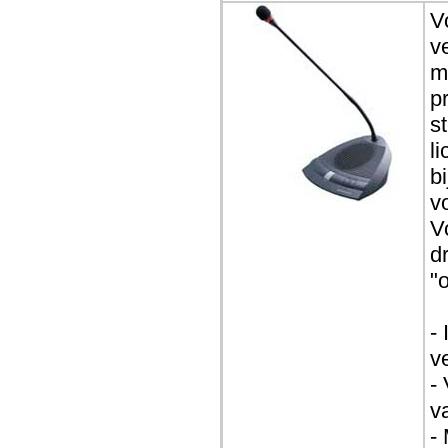
V
v
m
p
s
l
b
v
V
d
"
-
v
-
va
-