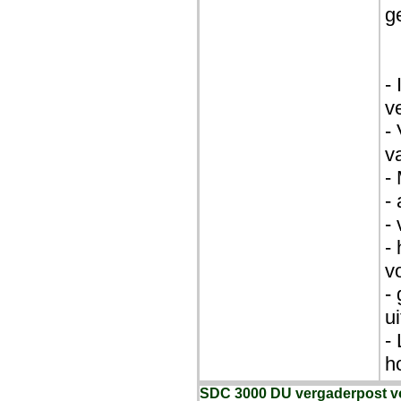
g
-
v
-
va
-
-
-
-
v
-
u
-
h
SDC 3000 DU vergaderpost 