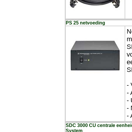
PS 25 netvoeding
N
m
S
v
e
S
-
-
-
-
-
SDC 3000 CU centrale eenheid
System