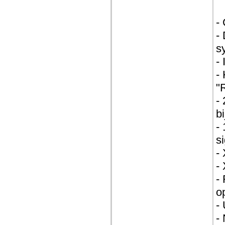
-
-
s
-
-
"
-
b
-
s
-
-
-
o
-
-