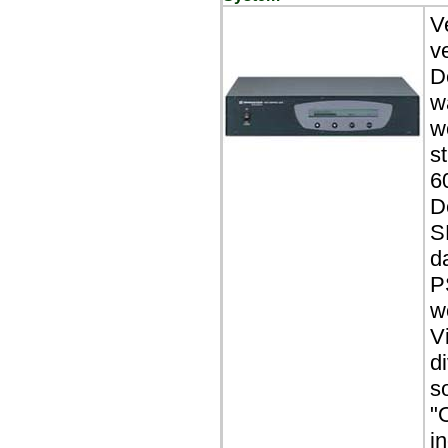
V
v
D
w
w
s
6
D
S
d
P
w
V
d
s
"
i