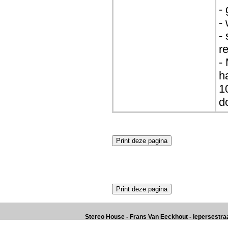
-
-
-
r
-
h
1
d
Stereo House - Frans Van Eeckhout - Iepersestraat