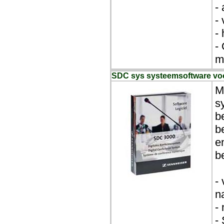
-
-
-
-
m
SDC sys systeemsoftware vo
M
s
b
b
e
b
-
n
-
-