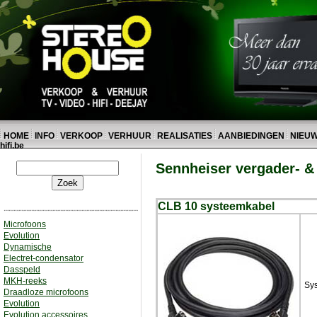
HOME
INFO
VERKOOP
VERHUUR
REALISATIES
AANBIEDINGEN
NIEU
hifi.be
Sennheiser vergader- &
CLB 10 systeemkabel
Microfoons
Evolution
Dynamische
Electret-condensator
Dasspeld
MKH-reeks
Sys
Draadloze microfoons
Evolution
Evolution accessoires