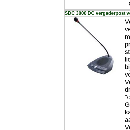
-
SDC 3000 DC vergaderpost 
V
v
m
p
s
l
b
v
V
d
"
G
k
a
V