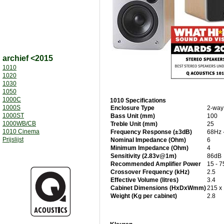
archief <2015
1010
1020
1030
1050
1000C
1010 Specifications
1000S
Enclosure Type
2-way
1000ST
Bass Unit (mm)
100
1000WB/CB
Treble Unit (mm)
25
1010 Cinema
Frequency Response (±3dB)
68Hz 
Prijslijst
Nominal Impedance (Ohm)
6
Minimum Impedance (Ohm)
4
Sensitivity (2.83v@1m)
86dB
Recommended Amplifier Power
15 - 
Crossover Frequency (kHz)
2.5
Effective Volume (litres)
3.4
Cabinet Dimensions (HxDxWmm)
215 x
Weight (Kg per cabinet)
2.8