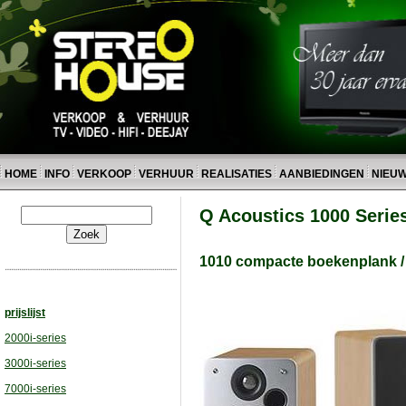
HOME
INFO
VERKOOP
VERHUUR
REALISATIES
AANBIEDINGEN
NIEU
Q Acoustics 1000 Serie
1010 compacte boekenplank / 
prijslijst
2000i-series
3000i-series
7000i-series