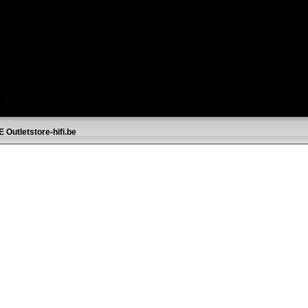
E
Outletstore-hifi.be