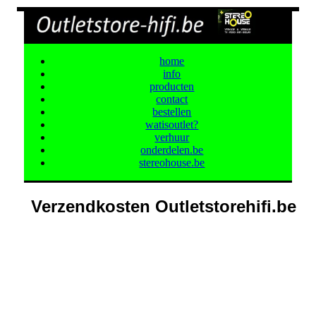
home
info
producten
contact
bestellen
watisoutlet?
verhuur
onderdelen.be
stereohouse.be
Verzendkosten Outletstorehifi.be
Met plezier versturen wij ook alle producten naar
uw adres.
U kunt natuurlijk ook alle producten komen afhalen
in onze winkel. Dan zijn er geen verzendkosten.