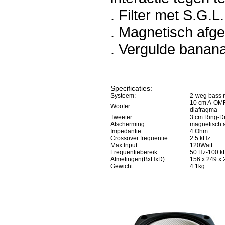
. Filter met S.G.
. Magnetisch afg
. Vergulde banana
Specificaties:
Systeem:
2-weg bass r
10 cm A-OM
Woofer
diafragma
Tweeter
3 cm Ring-D
Afscherming:
magnetisch 
Impedantie:
4 Ohm
Crossover frequentie:
2.5 kHz
Max Input:
120Watt
Frequentiebereik:
50 Hz-100 k
Afmetingen(BxHxD):
156 x 249 x
Gewicht:
4.1kg