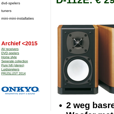
dvd-spelers
tuners
mini-mini-installaties
Archief <2015
AV receivers
DVD-spelers
Home style
Seperate collection
Pure hifi (stereo)
Luidsprekers
PRIJSLIJST 2014
2 weg basre