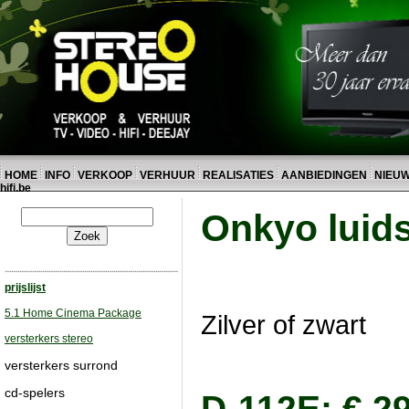
HOME
INFO
VERKOOP
VERHUUR
REALISATIES
AANBIEDINGEN
NIEU
hifi.be
Onkyo luid
prijslijst
5.1 Home Cinema Package
Zilver of zwart
versterkers stereo
versterkers surrond
cd-spelers
D-112E: € 2