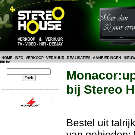
HOME
INFO
VERKOOP
VERHUUR
REALISATIES
AANBIEDINGEN
NIEU
hifi.be
Monacor:up
bij Stereo H
Bestel uit talri
van gebieden: P