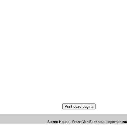
Stereo House - Frans Van Eeckhout - Iepersestraat