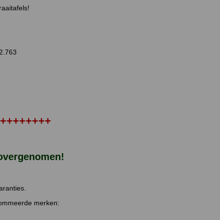
aaitafels!
42.763
++++++++
 overgenomen!
aranties.
renommeerde merken: