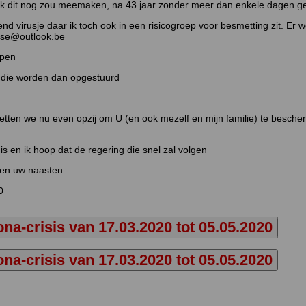
ik dit nog zou meemaken, na 43 jaar zonder meer dan enkele dagen ges
nd virusje daar ik toch ook in een risicogroep voor besmetting zit. Er
ouse@outlook.be
lpen
en,die worden dan opgestuurd
ten we nu even opzij om U (en ook mezelf en mijn familie) te besche
 is en ik hoop dat de regering die snel zal volgen
f en uw naasten
0
na-crisis van 17.03.2020 tot 05.05.2020
na-crisis van 17.03.2020 tot 05.05.2020