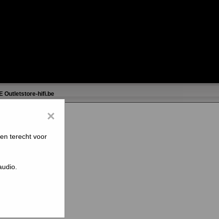
E
Outletstore-hifi.be
×
en terecht voor
audio.
 overgenomen!
aranties.