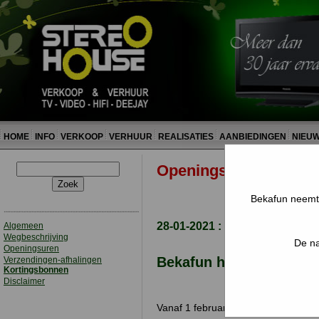
HOME
INFO
VERKOOP
VERHUUR
REALISATIES
AANBIEDINGEN
NIEU
Openingsuren Frans V
Bekafun neemt d
28-01-2021 : Overname Frans
Algemeen
Wegbeschrijving
De na
Openingsuren
Bekafun heeft de activ
Verzendingen-afhalingen
Kortingsbonnen
Disclaimer
Vanaf 1 februari kan U bij Bekafun 