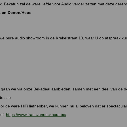
uk. Bekafun zal de ware liefde voor Audio verder zetten met deze ge
tz en Denon/Heos
e pure audio showroom in de Krekelstraat 19, waar U op afspraak kun
ns gaan we via onze Bekadeal aanbieden, samen met een deel van de de
e site.
oor de ware HiFi liefhebber, we kunnen nu al beloven dat er spectacula
ief:
https://www.fransvaneeckhout.be/