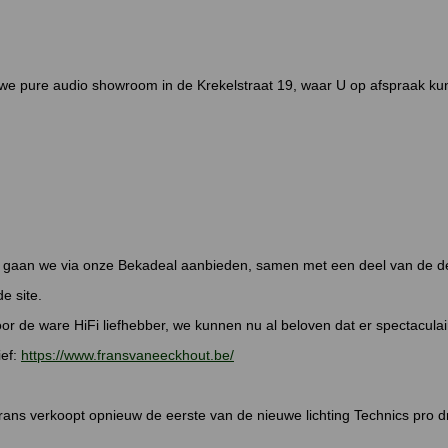
e pure audio showroom in de Krekelstraat 19, waar U op afspraak kun
ns gaan we via onze Bekadeal aanbieden, samen met een deel van de de
e site.
oor de ware HiFi liefhebber, we kunnen nu al beloven dat er spectacula
ief:
https://www.fransvaneeckhout.be/
 Frans verkoopt opnieuw de eerste van de nieuwe lichting Technics pro dr