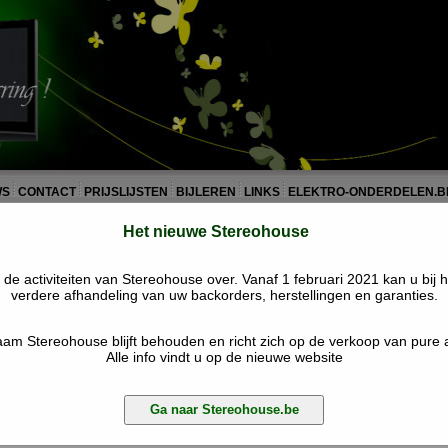
WS
CONTACT
PRIJSLIJSTEN
BIJLEREN
LINKS
ELEKTRO-ONDERDELEN.B
Het nieuwe Stereohouse
an Eeckhout - Stereo House:
e activiteiten van Stereohouse over. Vanaf 1 februari 2021 kan u bij h
verdere afhandeling van uw backorders, herstellingen en garanties.
 Van Eeckhout en Stereohouse!
am Stereohouse blijft behouden en richt zich op de verkoop van pure 
Alle info vindt u op de nieuwe website
iteiten van Frans Van Eeckhout en Stereohouse
Ga naar Stereohouse.be
terecht voor verdere afhandeling van Uw backorders, herstellingen en g