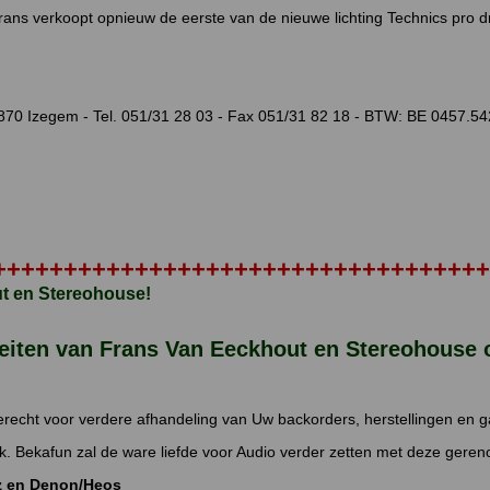
 Frans verkoopt opnieuw de eerste van de nieuwe lichting Technics pro dr
 8870 Izegem - Tel. 051/31 28 03 - Fax 051/31 82 18 - BTW: BE 0457.5
+++++++++++++++++++++++++++++++++++
t en Stereohouse!
iteiten van Frans Van Eeckhout en Stereohouse
terecht voor verdere afhandeling van Uw backorders, herstellingen en g
uk. Bekafun zal de ware liefde voor Audio verder zetten met deze ge
tz en Denon/Heos