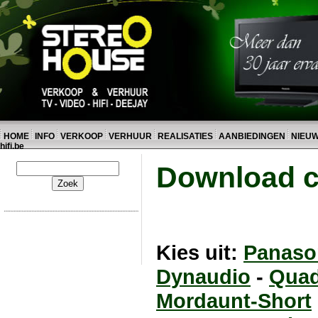
HOME
INFO
VERKOOP
VERHUUR
REALISATIES
AANBIEDINGEN
NIEU
hifi.be
Download c
Kies uit:
Panaso
Dynaudio
-
Quad
Mordaunt-Short