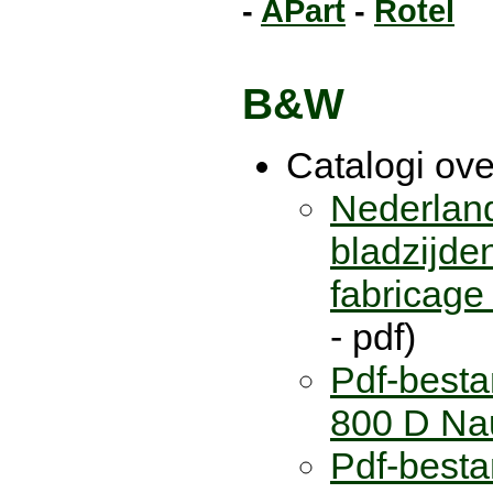
-
APart
-
Rotel
B&W
Catalogi ove
Nederland
bladzijden
fabricage 
- pdf)
Pdf-besta
800 D Nau
Pdf-besta