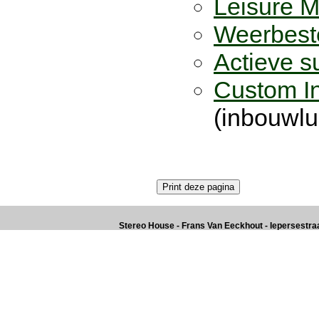
Leisure M
Weerbeste
Actieve s
Custom In
(inbouwlu
Stereo House - Frans Van Eeckhout - Iepersestraat