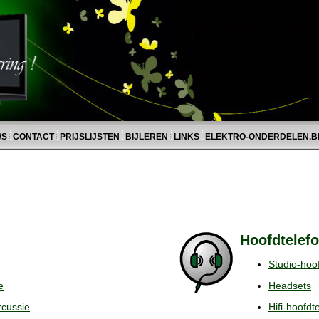
WS
CONTACT
PRIJSLIJSTEN
BIJLEREN
LINKS
ELEKTRO-ONDERDELEN.B
Hoofdtelefo
Studio-hoo
e
Headsets
rcussie
Hifi-hoofdt