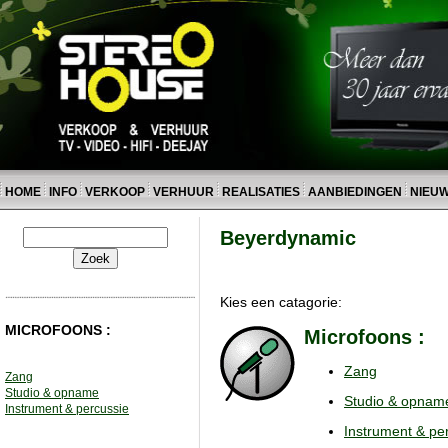
HOME
INFO
VERKOOP
VERHUUR
REALISATIES
AANBIEDINGEN
NIEU
Beyerdynamic
Kies een catagorie:
MICROFOONS :
Microfoons :
Zang
Zang
Studio & opname
Studio & opnam
Instrument & percussie
Instrument & pe