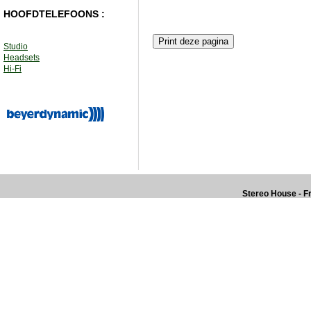
HOOFDTELEFOONS :
Studio
Headsets
Hi-Fi
Stereo House - Fr