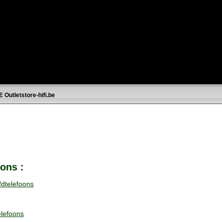
E
Outletstore-hifi.be
ons :
fdtelefoons
elefoons