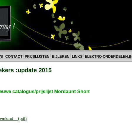
WS
CONTACT
PRIJSLIJSTEN
BIJLEREN
LINKS
ELEKTRO-ONDERDELEN.B
ekers :update 2015
euwe catalogus/prijslijst Mordaunt-Short
wnload... (pdf)