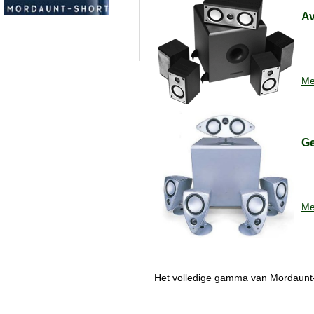
Av
Mee
Ge
Mee
Het volledige gamma van Mordaunt-S