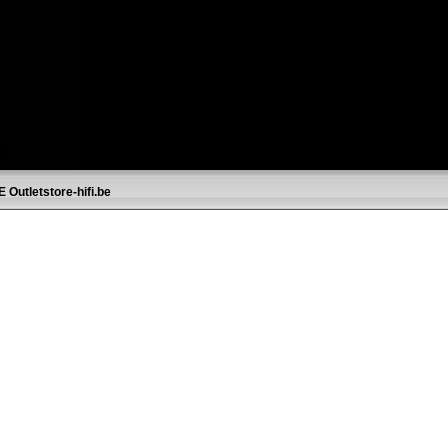
E
Outletstore-hifi.be