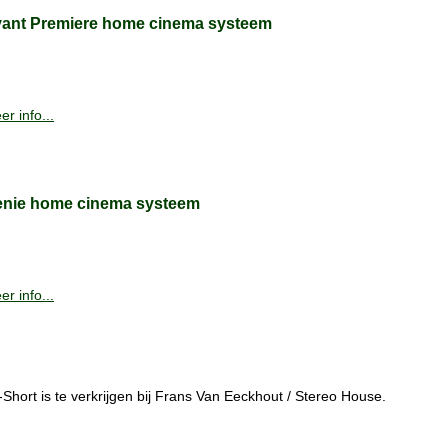
ant Premiere home cinema systeem
r info...
nie home cinema systeem
r info...
hort is te verkrijgen bij Frans Van Eeckhout / Stereo House.