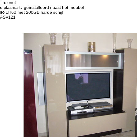
n Telenet
 de plasma-tv geïnstalleerd naast het meubel
MR-EH60 met 200GB harde schijf
NV-SV121