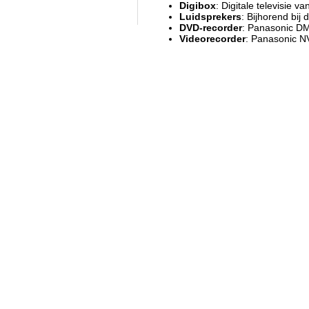
Digibox
: Digitale televisie va
Luidsprekers
: Bijhorend bij
DVD-recorder
: Panasonic D
Videorecorder
: Panasonic 